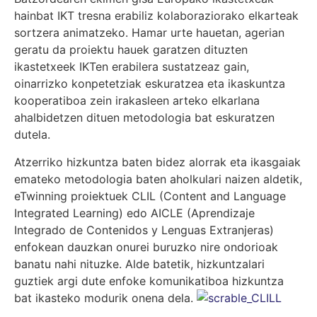
hainbat IKT tresna erabiliz kolaboraziorako elkarteak
sortzera animatzeko. Hamar urte hauetan, agerian
geratu da proiektu hauek garatzen dituzten
ikastetxeek IKTen erabilera sustatzeaz gain,
oinarrizko konpetetziak eskuratzea eta ikaskuntza
kooperatiboa zein irakasleen arteko elkarlana
ahalbidetzen dituen metodologia bat eskuratzen
dutela.
Atzerriko hizkuntza baten bidez alorrak eta ikasgaiak
emateko metodologia baten aholkulari naizen aldetik,
eTwinning proiektuek CLIL (Content and Language
Integrated Learning) edo AICLE (Aprendizaje
Integrado de Contenidos y Lenguas Extranjeras)
enfokean dauzkan onurei buruzko nire ondorioak
banatu nahi nituzke. Alde batetik, hizkuntzalari
guztiek argi dute enfoke komunikatiboa hizkuntza
bat ikasteko modurik onena dela.