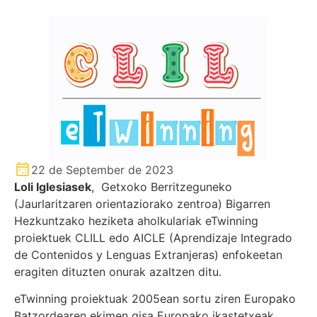
22 de September de 2023
Loli Iglesiasek
, Getxoko Berritzeguneko
(Jaurlaritzaren orientaziorako zentroa) Bigarren
Hezkuntzako heziketa aholkulariak eTwinning
proiektuek CLILL edo AICLE (Aprendizaje Integrado
de Contenidos y Lenguas Extranjeras) enfokeetan
eragiten dituzten onurak azaltzen ditu.
eTwinning proiektuak 2005ean sortu ziren Europako
Batzordearen ekimen gisa Europako ikastetxeak