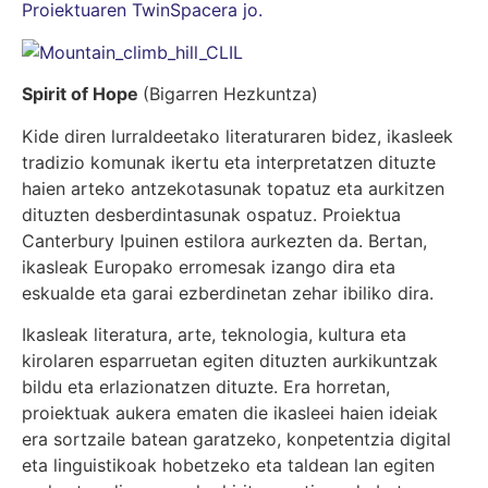
Proiektuaren TwinSpacera jo.
Spirit of Hope
(Bigarren Hezkuntza)
Kide diren lurraldeetako literaturaren bidez, ikasleek
tradizio komunak ikertu eta interpretatzen dituzte
haien arteko antzekotasunak topatuz eta aurkitzen
dituzten desberdintasunak ospatuz. Proiektua
Canterbury Ipuinen estilora aurkezten da. Bertan,
ikasleak Europako erromesak izango dira eta
eskualde eta garai ezberdinetan zehar ibiliko dira.
Ikasleak literatura, arte, teknologia, kultura eta
kirolaren esparruetan egiten dituzten aurkikuntzak
bildu eta erlazionatzen dituzte. Era horretan,
proiektuak aukera ematen die ikasleei haien ideiak
era sortzaile batean garatzeko, konpetentzia digital
eta linguistikoak hobetzeko eta taldean lan egiten