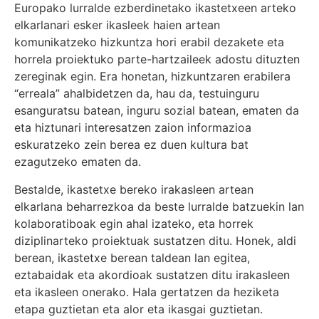
Europako lurralde ezberdinetako ikastetxeen arteko
elkarlanari esker ikasleek haien artean
komunikatzeko hizkuntza hori erabil dezakete eta
horrela proiektuko parte-hartzaileek adostu dituzten
zereginak egin. Era honetan, hizkuntzaren erabilera
“erreala” ahalbidetzen da, hau da, testuinguru
esanguratsu batean, inguru sozial batean, ematen da
eta hiztunari interesatzen zaion informazioa
eskuratzeko zein berea ez duen kultura bat
ezagutzeko ematen da.
Bestalde, ikastetxe bereko irakasleen artean
elkarlana beharrezkoa da beste lurralde batzuekin lan
kolaboratiboak egin ahal izateko, eta horrek
diziplinarteko proiektuak sustatzen ditu. Honek, aldi
berean, ikastetxe berean taldean lan egitea,
eztabaidak eta akordioak sustatzen ditu irakasleen
eta ikasleen onerako. Hala gertatzen da heziketa
etapa guztietan eta alor eta ikasgai guztietan.