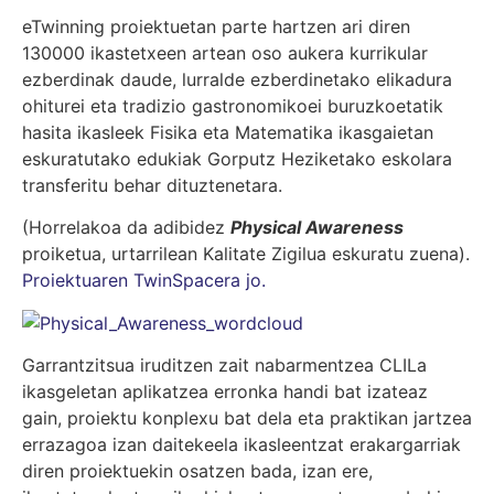
eTwinning proiektuetan parte hartzen ari diren
130000 ikastetxeen artean oso aukera kurrikular
ezberdinak daude, lurralde ezberdinetako elikadura
ohiturei eta tradizio gastronomikoei buruzkoetatik
hasita ikasleek Fisika eta Matematika ikasgaietan
eskuratutako edukiak Gorputz Heziketako eskolara
transferitu behar dituztenetara.
(Horrelakoa da adibidez
Physical Awareness
proiketua, urtarrilean Kalitate Zigilua eskuratu zuena).
Proiektuaren TwinSpacera jo.
Garrantzitsua iruditzen zait nabarmentzea CLILa
ikasgeletan aplikatzea erronka handi bat izateaz
gain, proiektu konplexu bat dela eta praktikan jartzea
errazagoa izan daitekeela ikasleentzat erakargarriak
diren proiektuekin osatzen bada, izan ere,