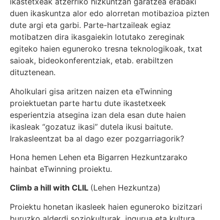
ikastetxeak atzerriko hizkuntzan garatzea erabaki
duen ikaskuntza alor edo alorretan motibazioa pizten
dute argi eta garbi. Parte-hartzaileak egiaz
motibatzen dira ikasgaiekin lotutako zereginak
egiteko haien eguneroko tresna teknologikoak, txat
saioak, bideokonferentziak, etab. erabiltzen
dituztenean.
Aholkulari gisa aritzen naizen eta eTwinning
proiektuetan parte hartu dute ikastetxeek
esperientzia atsegina izan dela esan dute haien
ikasleak “gozatuz ikasi” dutela ikusi baitute.
Irakasleentzat ba al dago ezer pozgarriagorik?
Hona hemen Lehen eta Bigarren Hezkuntzarako
hainbat eTwinning proiektu.
Climb a hill with CLIL
(Lehen Hezkuntza)
Proiektu honetan ikasleek haien eguneroko bizitzari
buruzko alderdi soziokulturak, ingurua eta kultura