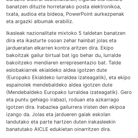
banatzen dituzte horretarako posta elektronikoa,
txata, audioa eta bideoa, PowerPoint aurkezpenak
eta argazki albumak erabiliz.
Ikasleak nazionalitate mixtoko 5 taldetan banatzen
dira eta ikasturte osoan zehar hainbat jolas eta
jardueratan elkarren kontra aritzen dira. Ekipo
bakoitzak gailur birtual bat igo behar du, lurralde
bakoitzeko mendiaren errepresentazio bat. Talde
eslobakiarrek ekialdeko aldea igotzen dute
(Europako Ekialdeko lurraldea izateagatik), eta ekipo
espainolek mendebaldeko aldea igotzen dute
(Mendebaldeko Europako lurraldea izateagatik). Gero
eta puntu gehiago irabazi, roduan eta azkarrago
igotzen dira. Irabazlea gailurrera iristen den ekipoa
izango da. Jolas eta jardueren gaiak eskolan
landutako eta parte hartzen duten irakasleekin
banatutako AICLE edukietan oinarritzen dira.