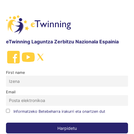
eTwinning Laguntza Zerbitzu Nazionala Espainia
First name
Email
Informatzeko Betebeharra irakurri eta onartzen dut