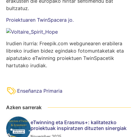
erakusten die europako hiritar sentimendu bat
bultzatuz.
Proiektuaren TwinSpacera jo.
Irudien iturria: Freepik.com webgunearen erabilera
libreko irudien bidez egindako fotomuntaketak eta
aipatutako eTwinning proiektuen TwinSpacetik
hartutako irudiak.
Enseñanza Primaria
Azken sarrerak
eTwinning eta Erasmus+: kalitatezko
proiektuak inspiratzen dituzten sinergiak
November 2025