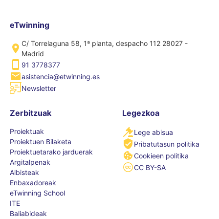
eTwinning
C/ Torrelaguna 58, 1ª planta, despacho 112 28027 -
Madrid
91 3778377
asistencia@etwinning.es
Newsletter
Zerbitzuak
Legezkoa
Proiektuak
Lege abisua
Proiektuen Bilaketa
Pribatutasun politika
Proiektuetarako jarduerak
Cookieen politika
Argitalpenak
CC BY-SA
Albisteak
Enbaxadoreak
eTwinning School
ITE
Baliabideak