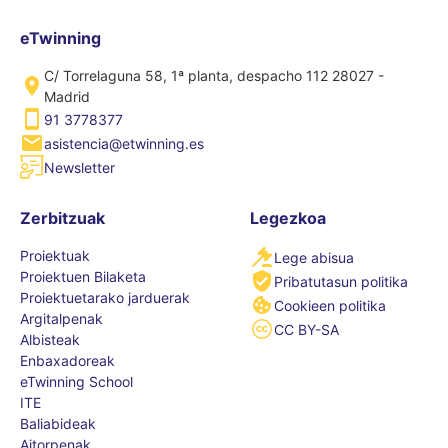
eTwinning
C/ Torrelaguna 58, 1ª planta, despacho 112 28027 -
Madrid
91 3778377
asistencia@etwinning.es
Newsletter
Zerbitzuak
Legezkoa
Proiektuak
Lege abisua
Proiektuen Bilaketa
Pribatutasun politika
Proiektuetarako jarduerak
Cookieen politika
Argitalpenak
CC BY-SA
Albisteak
Enbaxadoreak
eTwinning School
ITE
Baliabideak
Aitorpenak