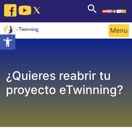
Skip
to
content
Menu
Open toolbar
¿Quieres reabrir tu
proyecto eTwinning?