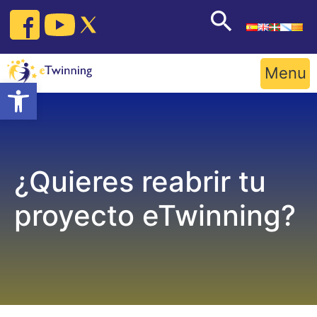
Skip
to
content
Menu
Open toolbar
¿Quieres reabrir tu
proyecto eTwinning?