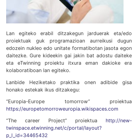
Lan egiteko erabil ditzakegun jarduerak eta/edo
proiektuak guk programazioan aurreikusi dugun
edozein nukleo edo unitate formatibotan jasota egon
daitezke. Gure kideekin gai jakin bat adostu daiteke
eta eTwinning proiektu itxura eman dakioke era
kolaboratiboan lan egiteko.
Lanbide Heziketako praktika onen adibide gisa
honako estekak ikus ditzakegu:
“Europia-Europe tomorrow” proiektua
https://europetomorroweuropia.wikispaces.com
“The career Project” proiektua
http://new-
twinspace.etwinning.net/c/portal/layout?
p_l_id=34465432