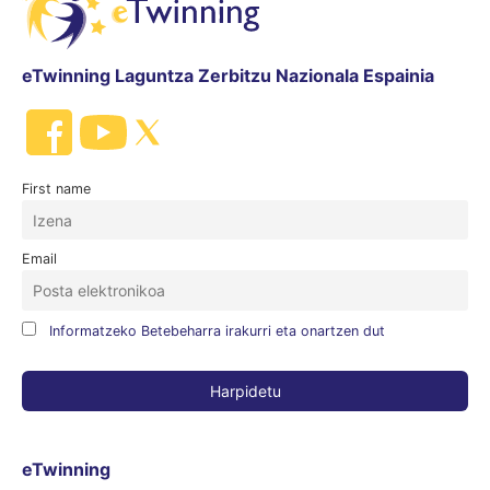
eTwinning Laguntza Zerbitzu Nazionala Espainia
First name
Email
Informatzeko Betebeharra irakurri eta onartzen dut
eTwinning