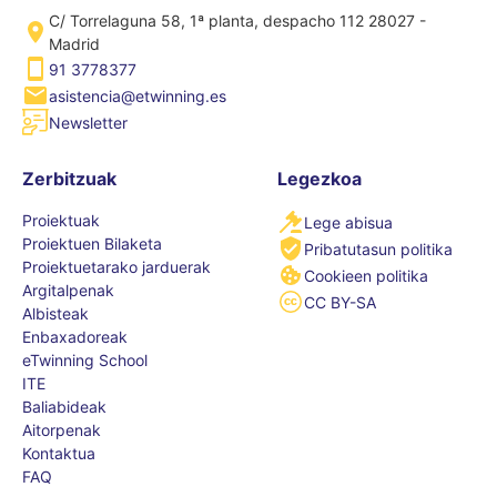
C/ Torrelaguna 58, 1ª planta, despacho 112 28027 -
Madrid
91 3778377
asistencia@etwinning.es
Newsletter
Zerbitzuak
Legezkoa
Proiektuak
Lege abisua
Proiektuen Bilaketa
Pribatutasun politika
Proiektuetarako jarduerak
Cookieen politika
Argitalpenak
CC BY-SA
Albisteak
Enbaxadoreak
eTwinning School
ITE
Baliabideak
Aitorpenak
Kontaktua
FAQ