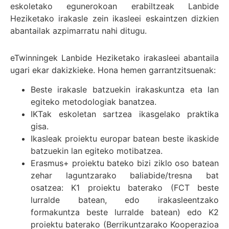
eskoletako egunerokoan erabiltzeak Lanbide
Heziketako irakasle zein ikasleei eskaintzen dizkien
abantailak azpimarratu nahi ditugu.
eTwinningek Lanbide Heziketako irakasleei abantaila
ugari ekar dakizkieke. Hona hemen garrantzitsuenak:
Beste irakasle batzuekin irakaskuntza eta lan
egiteko metodologiak banatzea.
IKTak eskoletan sartzea ikasgelako praktika
gisa.
Ikasleak proiektu europar batean beste ikaskide
batzuekin lan egiteko motibatzea.
Erasmus+ proiektu bateko bizi ziklo oso batean
zehar laguntzarako baliabide/tresna bat
osatzea: K1 proiektu baterako (FCT beste
lurralde batean, edo irakasleentzako
formakuntza beste lurralde batean) edo K2
proiektu baterako (Berrikuntzarako Kooperazioa