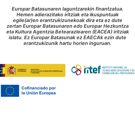
Europar Batasunaren laguntzarekin finantzatua.
Hemen adierazitako iritziak eta ikuspuntuak
egile(ar)en erantzukizunekoak dira eta ez dute
zertan Europar Batasunaren edo Europar Hezkuntza
eta Kultura Agentzia Betearazlearen (EACEA) iritziak
islatu. Ez Europar Batasunak ez EAECAk ezin dute
erantzukizunik hartu horien inguruan.