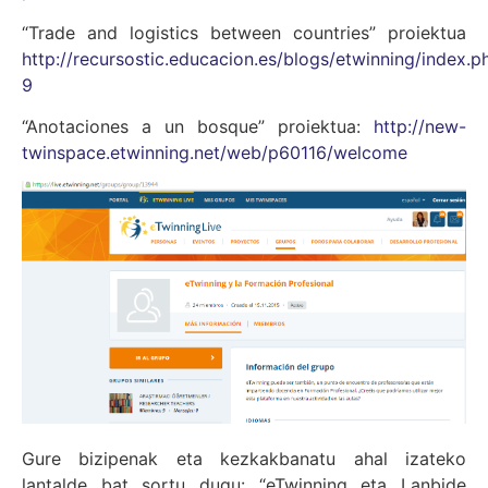
“Trade and logistics between countries” proiektua
http://recursostic.educacion.es/blogs/etwinning/index.p
9
“Anotaciones a un bosque” proiektua:
http://new-
twinspace.etwinning.net/web/p60116/welcome
Gure bizipenak eta kezkakbanatu ahal izateko
lantalde bat sortu dugu: “eTwinning eta Lanbide