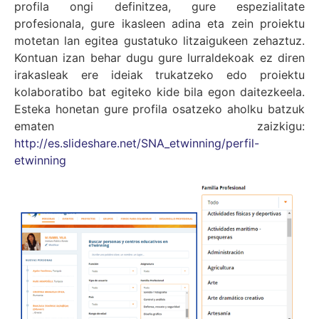
profila ongi definitzea, gure espezialitate
profesionala, gure ikasleen adina eta zein proiektu
motetan lan egitea gustatuko litzaigukeen zehaztuz.
Kontuan izan behar dugu gure lurraldekoak ez diren
irakasleak ere ideiak trukatzeko edo proiektu
kolaboratibo bat egiteko kide bila egon daitezkeela.
Esteka honetan gure profila osatzeko aholku batzuk
ematen zaizkigu:
http://es.slideshare.net/SNA_etwinning/perfil-
etwinning