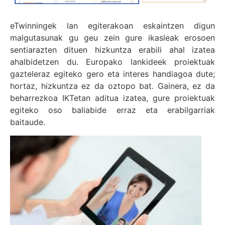
eTwinningek lan egiterakoan eskaintzen digun
malgutasunak gu geu zein gure ikasleak erosoen
sentiarazten dituen hizkuntza erabili ahal izatea
ahalbidetzen du. Europako lankideek proiektuak
gazteleraz egiteko gero eta interes handiagoa dute;
hortaz, hizkuntza ez da oztopo bat. Gainera, ez da
beharrezkoa IKTetan aditua izatea, gure proiektuak
egiteko oso baliabide erraz eta erabilgarriak
baitaude.