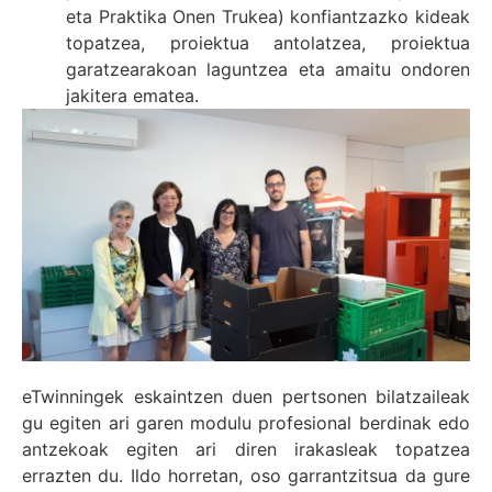
eta Praktika Onen Trukea) konfiantzazko kideak
topatzea, proiektua antolatzea, proiektua
garatzearakoan laguntzea eta amaitu ondoren
jakitera ematea.
eTwinningek eskaintzen duen pertsonen bilatzaileak
gu egiten ari garen modulu profesional berdinak edo
antzekoak egiten ari diren irakasleak topatzea
errazten du. Ildo horretan, oso garrantzitsua da gure