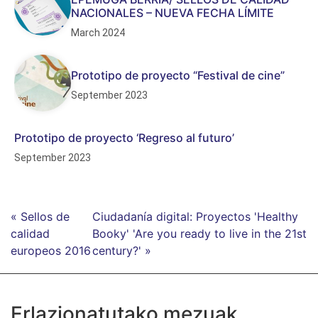
NACIONALES – NUEVA FECHA LÍMITE
March 2024
Prototipo de proyecto “Festival de cine”
September 2023
Prototipo de proyecto ‘Regreso al futuro’
September 2023
« Sellos de
Ciudadanía digital: Proyectos 'Healthy
calidad
Booky' 'Are you ready to live in the 21st
europeos 2016
century?' »
Erlazionatutako mezuak