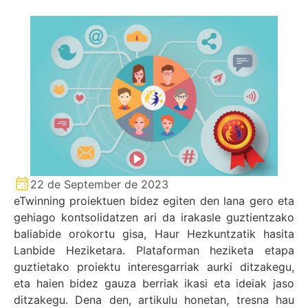
22 de September de 2023
eTwinning proiektuen bidez egiten den lana gero eta
gehiago kontsolidatzen ari da irakasle guztientzako
baliabide orokortu gisa, Haur Hezkuntzatik hasita
Lanbide Heziketara. Plataforman heziketa etapa
guztietako proiektu interesgarriak aurki ditzakegu,
eta haien bidez gauza berriak ikasi eta ideiak jaso
ditzakegu. Dena den, artikulu honetan, tresna hau