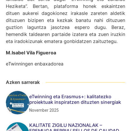
Heziketa”. Bertan, plataforma honek eskaintzen
dituen aukerei dagokionez irakasle zareten aldetik
dituzuen bizipen eta kezkak banatu nahi dituzuen
guztion laguntza jasotzea espero dugu. Beraz,
hemendik taldearen partaide izatera eta zuen iruzkin
eta iradokizunak ematera gonbidatzen zaituztegu.
M.Isabel Vila Figueroa
eTwinningen enbaxadorea
Azken sarrerak
eTwinning eta Erasmus+: kalitatezko
proiektuak inspiratzen dituzten sinergiak
November 2025
KALITATE ZIGILU NAZIONALAK –
EPEMUGA BERRIA/ SELLOS DE CALIDAD