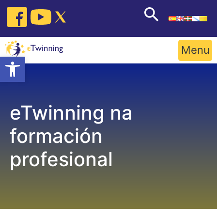
Skip
to
content
Menu
Open toolbar
eTwinning na
formación
profesional