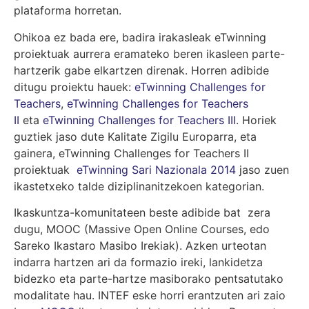
plataforma horretan.
Ohikoa ez bada ere, badira irakasleak eTwinning
proiektuak aurrera eramateko beren ikasleen parte-
hartzerik gabe elkartzen direnak. Horren adibide
ditugu proiektu hauek:
eTwinning Challenges for
Teachers
,
eTwinning Challenges for Teachers
II
eta
eTwinning Challenges for Teachers III
. Horiek
guztiek jaso dute Kalitate Zigilu Europarra, eta
gainera, eTwinning Challenges for Teachers II
proiektuak
eTwinning Sari Nazionala 2014
jaso zuen
ikastetxeko talde diziplinanitzekoen kategorian.
Ikaskuntza-komunitateen beste adibide bat zera
dugu, MOOC (Massive Open Online Courses, edo
Sareko Ikastaro Masibo Irekiak). Azken urteotan
indarra hartzen ari da formazio ireki, lankidetza
bidezko eta parte-hartze masiborako pentsatutako
modalitate hau. INTEF eske horri erantzuten ari zaio