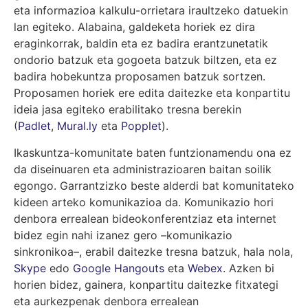
eta informazioa kalkulu-orrietara iraultzeko datuekin
lan egiteko. Alabaina, galdeketa horiek ez dira
eraginkorrak, baldin eta ez badira erantzunetatik
ondorio batzuk eta gogoeta batzuk biltzen, eta ez
badira hobekuntza proposamen batzuk sortzen.
Proposamen horiek ere edita daitezke eta konpartitu
ideia jasa egiteko erabilitako tresna berekin
(
Padlet
,
Mural.ly
eta
Popplet
).
Ikaskuntza-komunitate baten funtzionamendu ona ez
da diseinuaren eta administrazioaren baitan soilik
egongo. Garrantzizko beste alderdi bat komunitateko
kideen arteko komunikazioa da. Komunikazio hori
denbora errealean bideokonferentziaz eta internet
bidez egin nahi izanez gero –komunikazio
sinkronikoa–, erabil daitezke tresna batzuk, hala nola,
Skype
edo
Google Hangouts
eta
Webex
.
Azken bi
horien bidez, gainera, konpartitu daitezke fitxategi
eta aurkezpenak denbora errealean