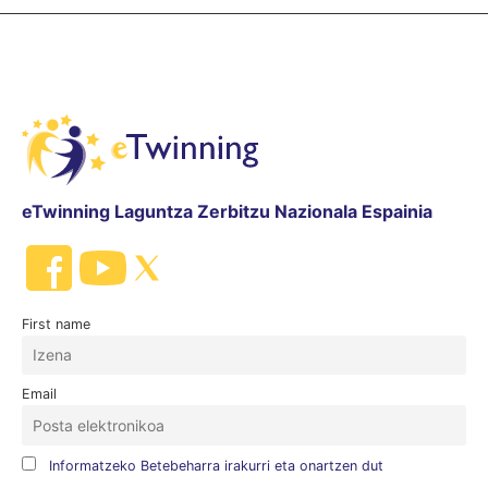
eTwinning Laguntza Zerbitzu Nazionala Espainia
First name
Email
Informatzeko Betebeharra irakurri eta onartzen dut