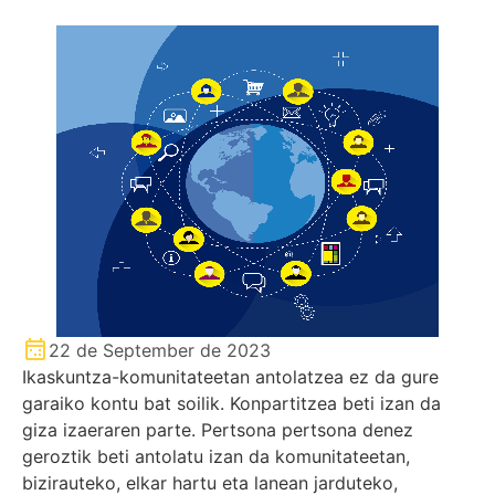
22 de September de 2023
Ikaskuntza-komunitateetan antolatzea ez da gure
garaiko kontu bat soilik. Konpartitzea beti izan da
giza izaeraren parte. Pertsona pertsona denez
geroztik beti antolatu izan da komunitateetan,
bizirauteko, elkar hartu eta lanean jarduteko,