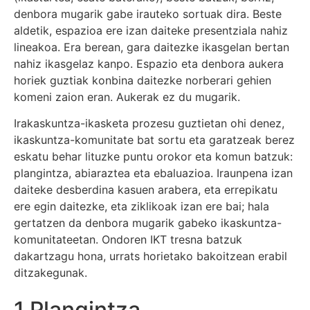
denbora mugarik gabe irauteko sortuak dira. Beste
aldetik, espazioa ere izan daiteke presentziala nahiz
lineakoa. Era berean, gara daitezke ikasgelan bertan
nahiz ikasgelaz kanpo. Espazio eta denbora aukera
horiek guztiak konbina daitezke norberari gehien
komeni zaion eran. Aukerak ez du mugarik.
Irakaskuntza-ikasketa prozesu guztietan ohi denez,
ikaskuntza-komunitate bat sortu eta garatzeak berez
eskatu behar lituzke puntu orokor eta komun batzuk:
plangintza, abiaraztea eta ebaluazioa. Iraunpena izan
daiteke desberdina kasuen arabera, eta errepikatu
ere egin daitezke, eta ziklikoak izan ere bai; hala
gertatzen da denbora mugarik gabeko ikaskuntza-
komunitateetan. Ondoren IKT tresna batzuk
dakartzagu hona, urrats horietako bakoitzean erabil
ditzakegunak.
1.
Plangintza