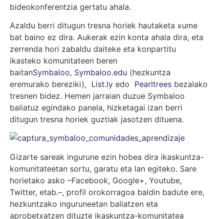
bideokonferentzia gertatu ahala.
Azaldu berri ditugun tresna horiek hautaketa xume
bat baino ez dira. Aukerak ezin konta ahala dira, eta
zerrenda hori zabaldu daiteke eta konpartitu
ikasteko komunitateen beren
baitan
Symbaloo
,
Symbaloo.edu
(hezkuntza
eremurako bereziki),
List.ly
edo
Pearltrees
bezalako
tresnen bidez. Hemen jarraian duzue Symbaloo
baliatuz egindako panela, hizketagai izan berri
ditugun tresna horiek guztiak jasotzen dituena.
Gizarte sareak ingurune ezin hobea dira ikaskuntza-
komunitateetan sortu, garatu eta lan egiteko. Sare
horietako asko –Facebook, Google+, Youtube,
Twitter, etab.–, profil orokorragoa baldin badute ere,
hezkuntzako inguruneetan baliatzen eta
aprobetxatzen dituzte ikaskuntza-komunitatea