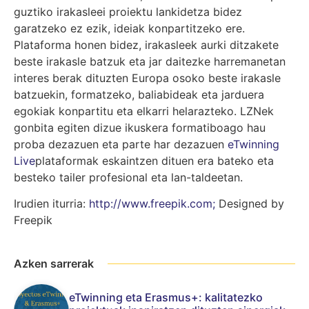
guztiko irakasleei proiektu lankidetza bidez
garatzeko ez ezik, ideiak konpartitzeko ere.
Plataforma honen bidez, irakasleek aurki ditzakete
beste irakasle batzuk eta jar daitezke harremanetan
interes berak dituzten Europa osoko beste irakasle
batzuekin, formatzeko, baliabideak eta jarduera
egokiak konpartitu eta elkarri helarazteko. LZNek
gonbita egiten dizue ikuskera formatiboago hau
proba dezazuen eta parte har dezazuen
eTwinning
Live
plataformak eskaintzen dituen era bateko eta
besteko tailer profesional eta lan-taldeetan.
Irudien iturria:
http://www.freepik.com
;
Designed by
Freepik
Azken sarrerak
eTwinning eta Erasmus+: kalitatezko