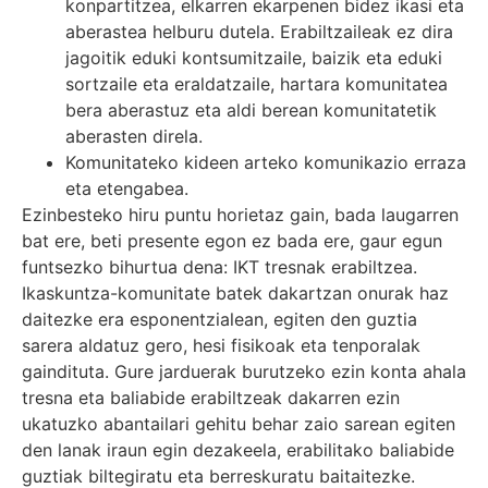
konpartitzea, elkarren ekarpenen bidez ikasi eta
aberastea helburu dutela. Erabiltzaileak ez dira
jagoitik eduki kontsumitzaile, baizik eta eduki
sortzaile eta eraldatzaile, hartara komunitatea
bera aberastuz eta aldi berean komunitatetik
aberasten direla.
Komunitateko kideen arteko komunikazio erraza
eta etengabea.
Ezinbesteko hiru puntu horietaz gain, bada laugarren
bat ere, beti presente egon ez bada ere, gaur egun
funtsezko bihurtua dena: IKT tresnak erabiltzea.
Ikaskuntza-komunitate batek dakartzan onurak haz
daitezke era esponentzialean, egiten den guztia
sarera aldatuz gero, hesi fisikoak eta tenporalak
gaindituta. Gure jarduerak burutzeko ezin konta ahala
tresna eta baliabide erabiltzeak dakarren ezin
ukatuzko abantailari gehitu behar zaio sarean egiten
den lanak iraun egin dezakeela, erabilitako baliabide
guztiak biltegiratu eta berreskuratu baitaitezke.