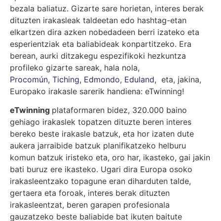
bezala baliatuz. Gizarte sare horietan, interes berak
dituzten irakasleak taldeetan edo hashtag-etan
elkartzen dira azken nobedadeen berri izateko eta
esperientziak eta baliabideak konpartitzeko. Era
berean, aurki ditzakegu espezifikoki hezkuntza
profileko gizarte sareak, hala nola,
Procomún
,
Tiching
,
Edmondo
,
Eduland
,
eta, jakina,
Europako irakasle sarerik handiena
: eTwinning!
eTwinning
plataformaren bidez, 320.000 baino
gehiago irakaslek topatzen dituzte beren interes
bereko beste irakasle batzuk, eta hor izaten dute
aukera jarraibide batzuk planifikatzeko helburu
komun batzuk iristeko eta, oro har, ikasteko, gai jakin
bati buruz ere ikasteko. Ugari dira Europa osoko
irakasleentzako topagune eran diharduten talde,
gertaera eta foroak, interes berak dituzten
irakasleentzat, beren garapen profesionala
gauzatzeko beste baliabide bat ikuten baitute