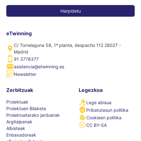
eTwinning
C/ Torrelaguna 58, 1ª planta, despacho 112 28027 -
Madrid
91 3778377
asistencia@etwinning.es
Newsletter
Zerbitzuak
Legezkoa
Proiektuak
Lege abisua
Proiektuen Bilaketa
Pribatutasun politika
Proiektuetarako jarduerak
Cookieen politika
Argitalpenak
CC BY-SA
Albisteak
Enbaxadoreak