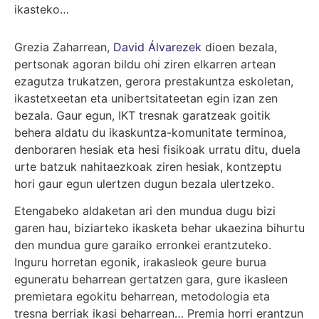
ikasteko…
Grezia Zaharrean,
David Álvarezek
dioen bezala,
pertsonak agoran bildu ohi ziren elkarren artean
ezagutza trukatzen, gerora prestakuntza eskoletan,
ikastetxeetan eta unibertsitateetan egin izan zen
bezala. Gaur egun, IKT tresnak garatzeak goitik
behera aldatu du ikaskuntza-komunitate terminoa,
denboraren hesiak eta hesi fisikoak urratu ditu, duela
urte batzuk nahitaezkoak ziren hesiak, kontzeptu
hori gaur egun ulertzen dugun bezala ulertzeko.
Etengabeko aldaketan ari den mundua dugu bizi
garen hau, biziarteko ikasketa behar ukaezina bihurtu
den mundua gure garaiko erronkei erantzuteko.
Inguru horretan egonik, irakasleok geure burua
eguneratu beharrean gertatzen gara, gure ikasleen
premietara egokitu beharrean, metodologia eta
tresna berriak ikasi beharrean… Premia horri erantzun