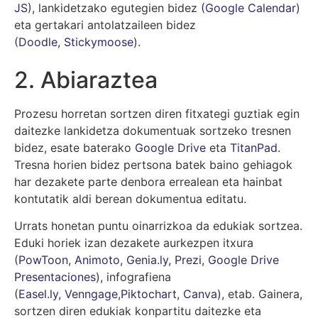
JS
), lankidetzako egutegien bidez
(
Google Calendar
)
eta gertakari antolatzaileen bidez
(
Doodle
,
Stickymoose
).
2.
Abiaraztea
Prozesu horretan sortzen diren fitxategi guztiak egin
daitezke lankidetza dokumentuak sortzeko tresnen
bidez, esate baterako
Google Drive
eta
TitanPad
.
Tresna horien bidez pertsona batek baino gehiagok
har dezakete parte denbora errealean eta hainbat
kontutatik aldi berean dokumentua editatu.
Urrats honetan puntu oinarrizkoa da edukiak sortzea.
Eduki horiek izan dezakete aurkezpen itxura
(
PowToon
,
Animoto
,
Genia.ly,
Prezi
,
Google Drive
Presentaciones
), infografiena
(
Easel.ly
,
Venngage
,
Piktochart
,
Canva
), etab. Gainera,
sortzen diren edukiak konpartitu daitezke eta