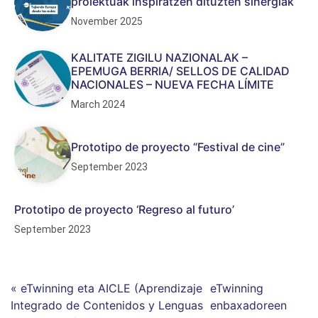
proiektuak inspiratzen dituzten sinergiak
November 2025
KALITATE ZIGILU NAZIONALAK –
EPEMUGA BERRIA/ SELLOS DE CALIDAD
NACIONALES – NUEVA FECHA LÍMITE
March 2024
Prototipo de proyecto “Festival de cine”
September 2023
Prototipo de proyecto ‘Regreso al futuro’
September 2023
« eTwinning eta AICLE (Aprendizaje
eTwinning
Integrado de Contenidos y Lenguas
enbaxadoreen