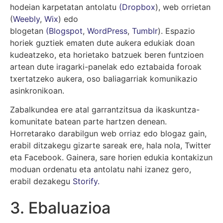
hodeian karpetatan antolatu
(
Dropbox
), web orrietan
(
Weebly
,
Wix
) edo
blogetan
(Blogspot
,
WordPress
,
Tumblr
). Espazio
horiek guztiek ematen dute aukera edukiak doan
kudeatzeko, eta horietako batzuek beren funtzioen
artean dute iragarki-panelak edo eztabaida foroak
txertatzeko aukera, oso baliagarriak komunikazio
asinkronikoan.
Zabalkundea ere atal garrantzitsua da ikaskuntza-
komunitate batean parte hartzen denean.
Horretarako darabilgun web orriaz edo blogaz gain,
erabil ditzakegu gizarte sareak ere, hala nola, Twitter
eta Facebook. Gainera, sare horien edukia kontakizun
moduan ordenatu eta antolatu nahi izanez gero,
erabil dezakegu
Storify.
3.
Ebaluazioa