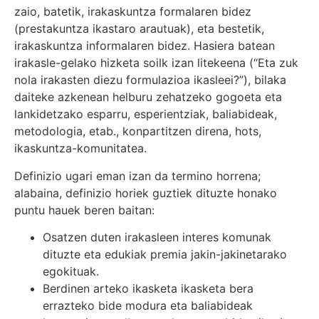
zaio, batetik, irakaskuntza formalaren bidez
(prestakuntza ikastaro arautuak), eta bestetik,
irakaskuntza informalaren bidez. Hasiera batean
irakasle-gelako hizketa soilk izan litekeena (“Eta zuk
nola irakasten diezu formulazioa ikasleei?”), bilaka
daiteke azkenean helburu zehatzeko gogoeta eta
lankidetzako esparru, esperientziak, baliabideak,
metodologia, etab., konpartitzen direna, hots,
ikaskuntza-komunitatea.
Definizio ugari eman izan da termino horrena;
alabaina, definizio horiek guztiek dituzte honako
puntu hauek beren baitan:
Osatzen duten irakasleen interes komunak
dituzte eta edukiak premia jakin-jakinetarako
egokituak.
Berdinen arteko ikasketa ikasketa bera
errazteko bide modura eta baliabideak