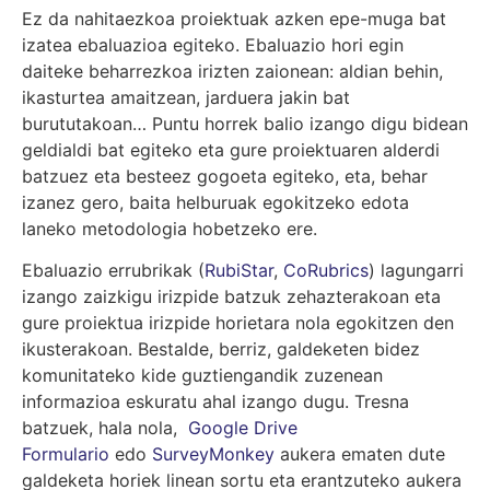
Ez da nahitaezkoa proiektuak azken epe-muga bat
izatea ebaluazioa egiteko. Ebaluazio hori egin
daiteke beharrezkoa irizten zaionean: aldian behin,
ikasturtea amaitzean, jarduera jakin bat
burututakoan… Puntu horrek balio izango digu bidean
geldialdi bat egiteko eta gure proiektuaren alderdi
batzuez eta besteez gogoeta egiteko, eta, behar
izanez gero, baita helburuak egokitzeko edota
laneko metodologia hobetzeko ere.
Ebaluazio errubrikak (
RubiStar
,
CoRubrics
)
lagungarri
izango zaizkigu irizpide batzuk zehazterakoan eta
gure proiektua irizpide horietara nola egokitzen den
ikusterakoan. Bestalde, berriz, galdeketen bidez
komunitateko kide guztiengandik zuzenean
informazioa eskuratu ahal izango dugu. Tresna
batzuek, hala nola,
Google Drive
Formulario
edo
SurveyMonkey
aukera ematen dute
galdeketa horiek linean sortu eta erantzuteko aukera