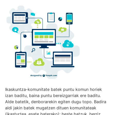
Ikaskuntza-komunitate batek puntu komun horiek
izan baditu, baina puntu bereizgarriak ere baditu.
Alde batetik, denborarekin egiten dugu topo. Badira
aldi jakin batek mugatzen dituen komunitateak
(ikasturtea, esate baterako); beste batzuk, berriz,