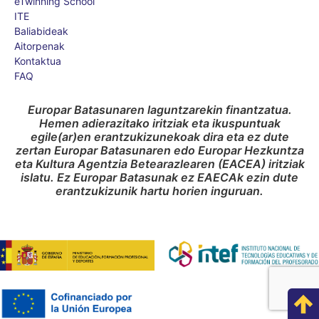
eTwinning School
ITE
Baliabideak
Aitorpenak
Kontaktua
FAQ
Europar Batasunaren laguntzarekin finantzatua.
Hemen adierazitako iritziak eta ikuspuntuak
egile(ar)en erantzukizunekoak dira eta ez dute
zertan Europar Batasunaren edo Europar Hezkuntza
eta Kultura Agentzia Betearazlearen (EACEA) iritziak
islatu. Ez Europar Batasunak ez EAECAk ezin dute
erantzukizunik hartu horien inguruan.