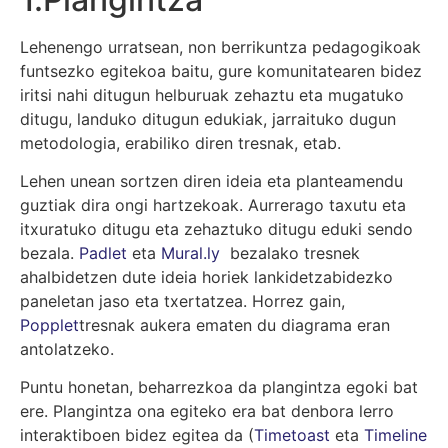
Lehenengo urratsean, non berrikuntza pedagogikoak
funtsezko egitekoa baitu, gure komunitatearen bidez
iritsi nahi ditugun helburuak zehaztu eta mugatuko
ditugu, landuko ditugun edukiak, jarraituko dugun
metodologia, erabiliko diren tresnak, etab.
Lehen unean sortzen diren ideia eta planteamendu
guztiak dira ongi hartzekoak. Aurrerago taxutu eta
itxuratuko ditugu eta zehaztuko ditugu eduki sendo
bezala.
Padlet
eta
Mural.ly
bezalako tresnek
ahalbidetzen dute ideia horiek lankidetzabidezko
paneletan jaso eta txertatzea. Horrez gain,
Popplet
tresnak aukera ematen du diagrama eran
antolatzeko.
Puntu honetan, beharrezkoa da plangintza egoki bat
ere. Plangintza ona egiteko era bat denbora lerro
interaktiboen bidez egitea da (
Timetoast
eta
Timeline