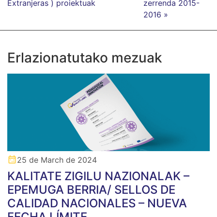
Extranjeras ) proiektuak
zerrenda 2015-
2016 »
Erlazionatutako mezuak
25 de March de 2024
KALITATE ZIGILU NAZIONALAK –
EPEMUGA BERRIA/ SELLOS DE
CALIDAD NACIONALES – NUEVA
FECHA LÍMITE