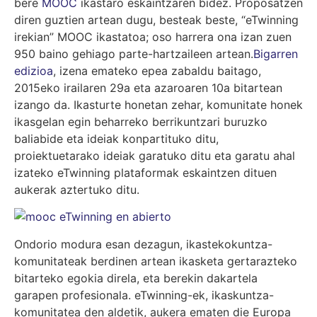
bere
MOOC
ikastaro eskaintzaren bidez
. Proposatzen
diren guztien artean dugu, besteak beste, “eTwinning
irekian” MOOC ikastatoa; oso harrera ona izan zuen
950 baino gehiago parte-hartzaileen artean.
Bigarren
edizioa
,
izena emateko epea zabaldu baitago,
2015eko irailaren 29a eta azaroaren 10a bitartean
izango da. Ikasturte honetan zehar, komunitate honek
ikasgelan egin beharreko berrikuntzari buruzko
baliabide eta ideiak konpartituko ditu,
proiektuetarako ideiak garatuko ditu eta garatu ahal
izateko eTwinning plataformak eskaintzen dituen
aukerak aztertuko ditu.
Ondorio modura esan dezagun, ikastekokuntza-
komunitateak berdinen artean ikasketa gertarazteko
bitarteko egokia direla, eta berekin dakartela
garapen profesionala. eTwinning-ek, ikaskuntza-
komunitatea den aldetik, aukera ematen die Europa