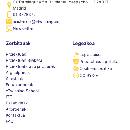
C/ Torrelaguna 58, 1ª planta, despacho 112 28027 -
Madrid
91 3778377
asistencia@etwinning.es
Newsletter
Zerbitzuak
Legezkoa
Proiektuak
Lege abisua
Proiektuen Bilaketa
Pribatutasun politika
Proiektuetarako jarduerak
Cookieen politika
Argitalpenak
CC BY-SA
Albisteak
Enbaxadoreak
eTwinning School
ITE
Baliabideak
Aitorpenak
Kontaktua
FAQ