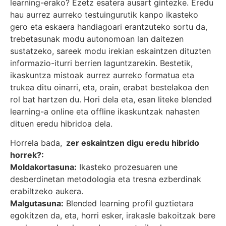
learning-erako? Ezetz esatera ausart gintezke. Eredu
hau aurrez aurreko testuingurutik kanpo ikasteko
gero eta eskaera handiagoari erantzuteko sortu da,
trebetasunak modu autonomoan lan daitezen
sustatzeko, sareek modu irekian eskaintzen dituzten
informazio-iturri berrien laguntzarekin. Bestetik,
ikaskuntza mistoak aurrez aurreko formatua eta
trukea ditu oinarri, eta, orain, erabat bestelakoa den
rol bat hartzen du. Hori dela eta, esan liteke blended
learning-a online eta offline ikaskuntzak nahasten
dituen eredu hibridoa dela.
Horrela bada,
zer eskaintzen digu eredu hibrido
horrek?:
Moldakortasuna:
Ikasteko prozesuaren une
desberdinetan metodologia eta tresna ezberdinak
erabiltzeko aukera.
Malgutasuna:
Blended learning profil guztietara
egokitzen da, eta, horri esker, irakasle bakoitzak bere