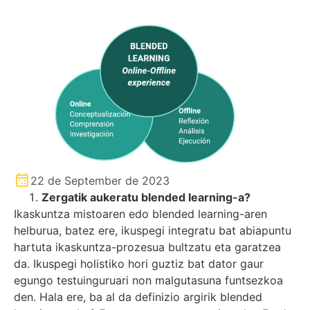
22 de September de 2023
Zergatik aukeratu blended learning-a?
Ikaskuntza mistoaren edo blended learning-aren
helburua, batez ere, ikuspegi integratu bat abiapuntu
hartuta ikaskuntza-prozesua bultzatu eta garatzea
da. Ikuspegi holistiko hori guztiz bat dator gaur
egungo testuinguruari non malgutasuna funtsezkoa
den. Hala ere, ba al da definizio argirik blended