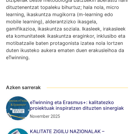
dituztenentzat topaleku bihurtuz; hala nola, micro
learning, ikaskuntza mugikorra (m-learning edo
mobile learning), alderantzizko ikasgela,
gamifikazioa, ikaskuntza soziala. Ikasleek, irakasleek
eta komunitateek ikaskuntza eraginkor, inklusibo eta
motibatzaile baten protagonista izatea nola lortzen
duten ikusteko aukera ematen duen erakusleihoa da
eTwinning.
Azken sarrerak
eTwinning eta Erasmus+: kalitatezko
proiektuak inspiratzen dituzten sinergiak
November 2025
KALITATE ZIGILU NAZIONALAK –