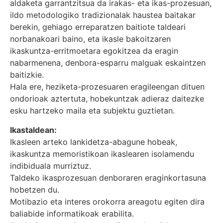
aldaketa garrantzitsua da irakas- eta ikas-prozesuan,
ildo metodologiko tradizionalak haustea baitakar
berekin, gehiago erreparatzen baitiote taldeari
norbanakoari baino, eta ikasle bakoitzaren
ikaskuntza-erritmoetara egokitzea da eragin
nabarmenena, denbora-esparru malguak eskaintzen
baitizkie.
Hala ere, heziketa-prozesuaren eragileengan dituen
ondorioak aztertuta, hobekuntzak adieraz daitezke
esku hartzeko maila eta subjektu guztietan.
Ikastaldean:
Ikasleen arteko lankidetza-abagune hobeak,
ikaskuntza memoristikoan ikaslearen isolamendu
indibiduala murriztuz.
Taldeko ikasprozesuan denboraren eraginkortasuna
hobetzen du.
Motibazio eta interes orokorra areagotu egiten dira
baliabide informatikoak erabilita.