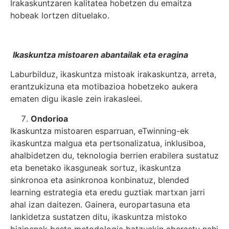
Irakaskuntzaren kalitatea hobetzen du emaitza
hobeak lortzen dituelako.
Ikaskuntza mistoaren abantailak eta eragina
Laburbilduz, ikaskuntza mistoak irakaskuntza, arreta,
erantzukizuna eta motibazioa hobetzeko aukera
ematen digu ikasle zein irakasleei.
Ondorioa
Ikaskuntza mistoaren esparruan, eTwinning-ek
ikaskuntza malgua eta pertsonalizatua, inklusiboa,
ahalbidetzen du, teknologia berrien erabilera sustatuz
eta benetako ikasguneak sortuz, ikaskuntza
sinkronoa eta asinkronoa konbinatuz, blended
learning estrategia eta eredu guztiak martxan jarri
ahal izan daitezen. Gainera, europartasuna eta
lankidetza sustatzen ditu, ikaskuntza mistoko
bizipenak beste metodologia batzuekin aberastu nahi