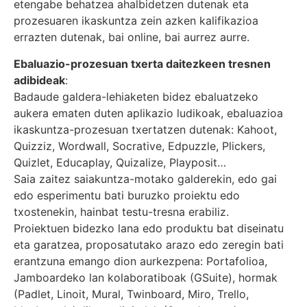
etengabe behatzea ahalbidetzen dutenak eta
prozesuaren ikaskuntza zein azken kalifikazioa
errazten dutenak, bai online, bai aurrez aurre.
Ebaluazio-prozesuan txerta daitezkeen tresnen
adibideak
:
Badaude galdera-lehiaketen bidez ebaluatzeko
aukera ematen duten aplikazio ludikoak, ebaluazioa
ikaskuntza-prozesuan txertatzen dutenak: Kahoot,
Quizziz, Wordwall, Socrative, Edpuzzle, Plickers,
Quizlet, Educaplay, Quizalize, Playposit…
Saia zaitez saiakuntza-motako galderekin, edo gai
edo esperimentu bati buruzko proiektu edo
txostenekin, hainbat testu-tresna erabiliz.
Proiektuen bidezko lana edo produktu bat diseinatu
eta garatzea, proposatutako arazo edo zeregin bati
erantzuna emango dion aurkezpena: Portafolioa,
Jamboardeko lan kolaboratiboak (GSuite), hormak
(Padlet, Linoit, Mural, Twinboard, Miro, Trello,