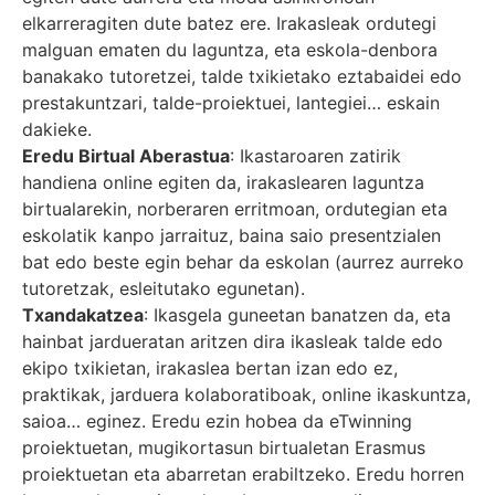
elkarreragiten dute batez ere. Irakasleak ordutegi
malguan ematen du laguntza, eta eskola-denbora
banakako tutoretzei, talde txikietako eztabaidei edo
prestakuntzari, talde-proiektuei, lantegiei… eskain
dakieke.
Eredu Birtual Aberastua
: Ikastaroaren zatirik
handiena online egiten da, irakaslearen laguntza
birtualarekin, norberaren erritmoan, ordutegian eta
eskolatik kanpo jarraituz, baina saio presentzialen
bat edo beste egin behar da eskolan (aurrez aurreko
tutoretzak, esleitutako egunetan).
Txandakatzea
: Ikasgela guneetan banatzen da, eta
hainbat jardueratan aritzen dira ikasleak talde edo
ekipo txikietan, irakaslea bertan izan edo ez,
praktikak, jarduera kolaboratiboak, online ikaskuntza,
saioa… eginez. Eredu ezin hobea da eTwinning
proiektuetan, mugikortasun birtualetan Erasmus
proiektuetan eta abarretan erabiltzeko. Eredu horren