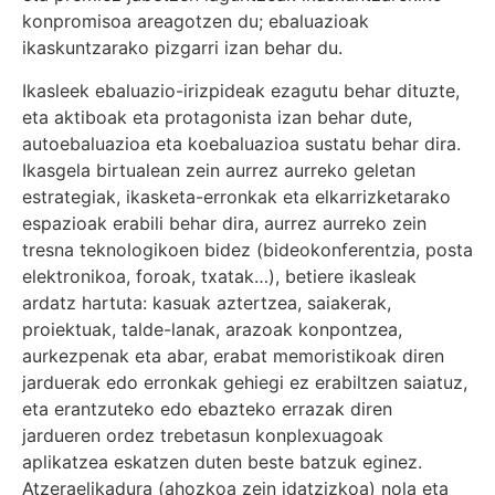
konpromisoa areagotzen du; ebaluazioak
ikaskuntzarako pizgarri izan behar du.
Ikasleek ebaluazio-irizpideak ezagutu behar dituzte,
eta aktiboak eta protagonista izan behar dute,
autoebaluazioa eta koebaluazioa sustatu behar dira.
Ikasgela birtualean zein aurrez aurreko geletan
estrategiak, ikasketa-erronkak eta elkarrizketarako
espazioak erabili behar dira, aurrez aurreko zein
tresna teknologikoen bidez (bideokonferentzia, posta
elektronikoa, foroak, txatak…), betiere ikasleak
ardatz hartuta: kasuak aztertzea, saiakerak,
proiektuak, talde-lanak, arazoak konpontzea,
aurkezpenak eta abar, erabat memoristikoak diren
jarduerak edo erronkak gehiegi ez erabiltzen saiatuz,
eta erantzuteko edo ebazteko errazak diren
jardueren ordez trebetasun konplexuagoak
aplikatzea eskatzen duten beste batzuk eginez.
Atzeraelikadura (ahozkoa zein idatzizkoa) nola eta