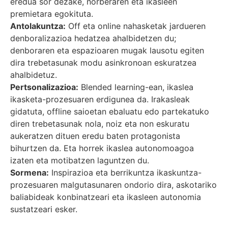
eredua sor dezake, norberaren eta ikasleen
premietara egokituta.
Antolakuntza:
Off eta online nahasketak jardueren
denboralizazioa hedatzea ahalbidetzen du;
denboraren eta espazioaren mugak lausotu egiten
dira trebetasunak modu asinkronoan eskuratzea
ahalbidetuz.
Pertsonalizazioa:
Blended learning-ean, ikaslea
ikasketa-prozesuaren erdigunea da. Irakasleak
gidatuta, offline saioetan ebaluatu edo partekatuko
diren trebetasunak nola, noiz eta non eskuratu
aukeratzen dituen eredu baten protagonista
bihurtzen da. Eta horrek ikaslea autonomoagoa
izaten eta motibatzen laguntzen du.
Sormena:
Inspirazioa eta berrikuntza ikaskuntza-
prozesuaren malgutasunaren ondorio dira, askotariko
baliabideak konbinatzeari eta ikasleen autonomia
sustatzeari esker.