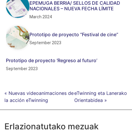
EPEMUGA BERRIA/ SELLOS DE CALIDAD
NACIONALES – NUEVA FECHA LÍMITE
March 2024
Prototipo de proyecto “Festival de cine”
September 2023
Prototipo de proyecto ‘Regreso al futuro’
September 2023
« Nuevas videoanimaciones de
eTwinning eta Lanerako
la acción eTwinning
Orientabidea »
Erlazionatutako mezuak