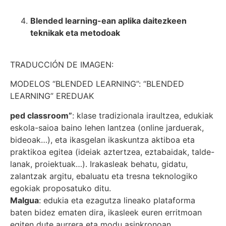
Blended learning-ean aplika daitezkeen
teknikak eta metodoak
TRADUCCIÓN DE IMAGEN:
MODELOS “BLENDED LEARNING”: “BLENDED
LEARNING” EREDUAK
ped classroom”
: klase tradizionala iraultzea, edukiak
eskola-saioa baino lehen lantzea (online jarduerak,
bideoak…), eta ikasgelan ikaskuntza aktiboa eta
praktikoa egitea (ideiak aztertzea, eztabaidak, talde-
lanak, proiektuak…). Irakasleak behatu, gidatu,
zalantzak argitu, ebaluatu eta tresna teknologiko
egokiak proposatuko ditu.
Malgua
: edukia eta ezagutza lineako plataforma
baten bidez ematen dira, ikasleek euren erritmoan
egiten dute aurrera eta modu asinkronoan