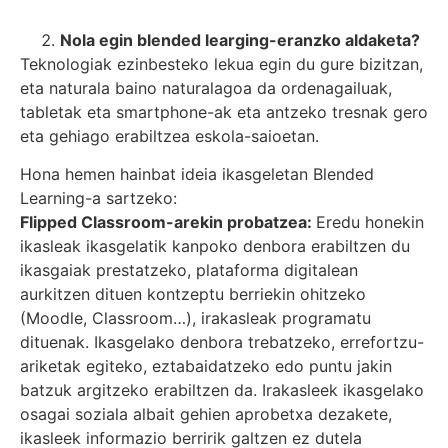
Nola egin blended learging-eranzko aldaketa?
Teknologiak ezinbesteko lekua egin du gure bizitzan,
eta naturala baino naturalagoa da ordenagailuak,
tabletak eta smartphone-ak eta antzeko tresnak gero
eta gehiago erabiltzea eskola-saioetan.
Hona hemen hainbat ideia ikasgeletan Blended
Learning-a sartzeko:
Flipped Classroom-arekin probatzea:
Eredu honekin
ikasleak ikasgelatik kanpoko denbora erabiltzen du
ikasgaiak prestatzeko, plataforma digitalean
aurkitzen dituen kontzeptu berriekin ohitzeko
(Moodle, Classroom…), irakasleak programatu
dituenak. Ikasgelako denbora trebatzeko, errefortzu-
ariketak egiteko, eztabaidatzeko edo puntu jakin
batzuk argitzeko erabiltzen da. Irakasleek ikasgelako
osagai soziala albait gehien aprobetxa dezakete,
ikasleek informazio berririk galtzen ez dutela