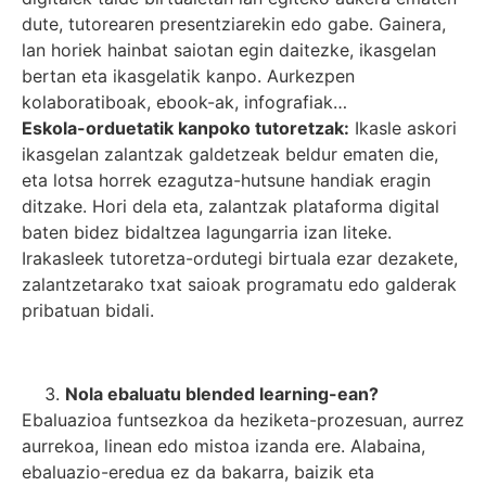
dute, tutorearen presentziarekin edo gabe. Gainera,
lan horiek hainbat saiotan egin daitezke, ikasgelan
bertan eta ikasgelatik kanpo. Aurkezpen
kolaboratiboak, ebook-ak, infografiak…
Eskola-orduetatik kanpoko tutoretzak:
Ikasle askori
ikasgelan zalantzak galdetzeak beldur ematen die,
eta lotsa horrek ezagutza-hutsune handiak eragin
ditzake. Hori dela eta, zalantzak plataforma digital
baten bidez bidaltzea lagungarria izan liteke.
Irakasleek tutoretza-ordutegi birtuala ezar dezakete,
zalantzetarako txat saioak programatu edo galderak
pribatuan bidali.
Nola ebaluatu blended learning-ean?
Ebaluazioa funtsezkoa da heziketa-prozesuan, aurrez
aurrekoa, linean edo mistoa izanda ere. Alabaina,
ebaluazio-eredua ez da bakarra, baizik eta