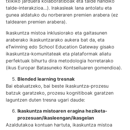
txikiko jarduera kolaboratiboak eta talde handiko
talde-interakzioa…). Irakasleak lana antolatu eta
gunea aldatuko du norberaren premien arabera (ez
taldearen premien arabera).
Ikaskuntza mistoa inklusiorako eta gaitasunen
araberako ikaskuntzarako aukera bat da, eta
eTwinning edo School Education Gateway gisako
ikaskuntza-komunitateak eta plataformak aliatu
perfektuak bihurtu dira metodologia horretarako
(ikus Europar Batasuneko Kontseiluaren gomendioa).
Blended learning tresnak
Bai ebaluatzeko, bai beste ikaskuntza-prozesu
batzuk garatzeko, prozesu kognitiboak garatzen
laguntzen duten tresna ugari daude:
Ikaskuntza mistoaren eragina heziketa-
prozesuan/ikasleengan/ikasgelan
Azaldutakoa kontuan hartuta, ikaskuntza mistoa