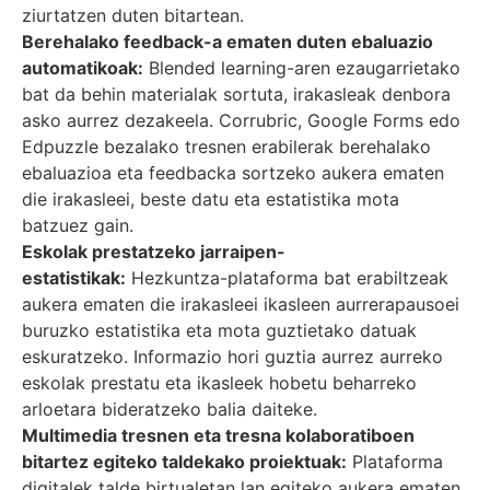
ziurtatzen duten bitartean.
Berehalako feedback-a ematen duten ebaluazio
automatikoak:
Blended learning-aren ezaugarrietako
bat da behin materialak sortuta, irakasleak denbora
asko aurrez dezakeela. Corrubric, Google Forms edo
Edpuzzle bezalako tresnen erabilerak berehalako
ebaluazioa eta feedbacka sortzeko aukera ematen
die irakasleei, beste datu eta estatistika mota
batzuez gain.
Eskolak prestatzeko jarraipen-
estatistikak:
Hezkuntza-plataforma bat erabiltzeak
aukera ematen die irakasleei ikasleen aurrerapausoei
buruzko estatistika eta mota guztietako datuak
eskuratzeko. Informazio hori guztia aurrez aurreko
eskolak prestatu eta ikasleek hobetu beharreko
arloetara bideratzeko balia daiteke.
Multimedia tresnen eta tresna kolaboratiboen
bitartez egiteko taldekako proiektuak:
Plataforma
digitalek talde birtualetan lan egiteko aukera ematen