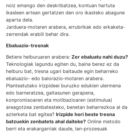
noiz emango den deskribatzea, kontuan hartuta
ikasleen artean gertatzen den oro ikasteko abagune
aparta dela.
Jarduera-motaren arabera, errubrikak edo erkaketa-
zerrendak erabili behar dira.
Ebaluazio-tresnak
Betiere helburuaren arabera:
Zer ebaluatu nahi duzu?
Teknologiak lagundu egiten du, baina berez ez da
helburu bat, tresna ugari baitaude egin beharreko
ebaluazio- edo balorazio-motaren arabera.
Planteatutako irizpideei buruzko edukien ulermena
edo barneratzea, gaitasunen garapena,
konpromisoaren eta motibazioaren (estimulua)
areagotzea zenbatesteko, benetan beharrezkoa al da
azterketa bat egitea?
Irizpide hori beste tresna
batzuekin zenbatets ahal daiteke?
Online metodo
berri eta erakargarriak daude, lan-prozesuak