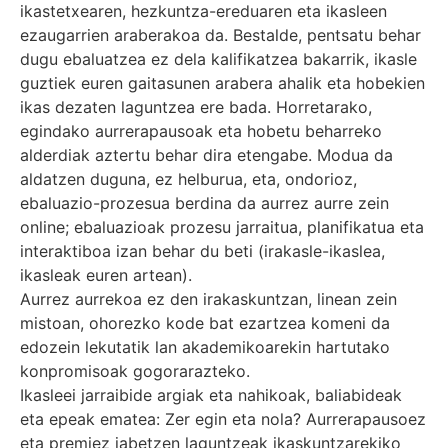
ikastetxearen, hezkuntza-ereduaren eta ikasleen
ezaugarrien araberakoa da. Bestalde, pentsatu behar
dugu ebaluatzea ez dela kalifikatzea bakarrik, ikasle
guztiek euren gaitasunen arabera ahalik eta hobekien
ikas dezaten laguntzea ere bada. Horretarako,
egindako aurrerapausoak eta hobetu beharreko
alderdiak aztertu behar dira etengabe. Modua da
aldatzen duguna, ez helburua, eta, ondorioz,
ebaluazio-prozesua berdina da aurrez aurre zein
online; ebaluazioak prozesu jarraitua, planifikatua eta
interaktiboa izan behar du beti (irakasle-ikaslea,
ikasleak euren artean).
Aurrez aurrekoa ez den irakaskuntzan, linean zein
mistoan, ohorezko kode bat ezartzea komeni da
edozein lekutatik lan akademikoarekin hartutako
konpromisoak gogorarazteko.
Ikasleei jarraibide argiak eta nahikoak, baliabideak
eta epeak ematea: Zer egin eta nola? Aurrerapausoez
eta premiez jabetzen laguntzeak ikaskuntzarekiko