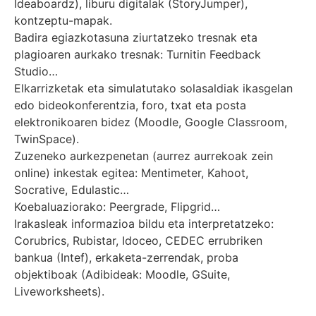
Ideaboardz), liburu digitalak (StoryJumper),
kontzeptu-mapak.
Badira egiazkotasuna ziurtatzeko tresnak eta
plagioaren aurkako tresnak: Turnitin Feedback
Studio…
Elkarrizketak eta simulatutako solasaldiak ikasgelan
edo bideokonferentzia, foro, txat eta posta
elektronikoaren bidez (Moodle, Google Classroom,
TwinSpace).
Zuzeneko aurkezpenetan (aurrez aurrekoak zein
online) inkestak egitea: Mentimeter, Kahoot,
Socrative, Edulastic…
Koebaluaziorako: Peergrade, Flipgrid…
Irakasleak informazioa bildu eta interpretatzeko:
Corubrics, Rubistar, Idoceo, CEDEC errubriken
bankua (Intef), erkaketa-zerrendak, proba
objektiboak (Adibideak: Moodle, GSuite,
Liveworksheets).