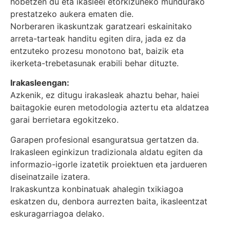
hobetzen du eta ikasleei etorkizuneko mundurako
prestatzeko aukera ematen die.
Norberaren ikaskuntzak garatzeari eskainitako
arreta-tarteak handitu egiten dira, jada ez da
entzuteko prozesu monotono bat, baizik eta
ikerketa-trebetasunak erabili behar dituzte.
Irakasleengan:
Azkenik, ez ditugu irakasleak ahaztu behar, haiei
baitagokie euren metodologia aztertu eta aldatzea
garai berrietara egokitzeko.
Garapen profesional esanguratsua gertatzen da.
Irakasleen eginkizun tradizionala aldatu egiten da
informazio-igorle izatetik proiektuen eta jardueren
diseinatzaile izatera.
Irakaskuntza konbinatuak ahalegin txikiagoa
eskatzen du, denbora aurrezten baita, ikasleentzat
eskuragarriagoa delako.