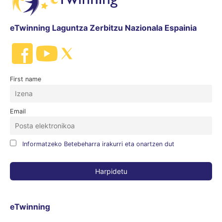
eTwinning Laguntza Zerbitzu Nazionala Espainia
First name
Email
Informatzeko Betebeharra irakurri eta onartzen dut
eTwinning