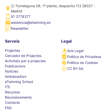
C/ Torrelaguna 58, 1ª planta, despacho 112 28027 -
Madrid
91 3778377
asistencia@etwinning.es
Newsletter
Serveis
Legal
Projectes
Avís Legal
Cercador de Projectes
Política de Privadesa
Activitats per a projectes
Política de Cookies
Publicacions
CC BY-SA
Notícies
Ambaixadors
eTwinning School
ITE
Recursos
Reconeixements
Contacte
FAQ