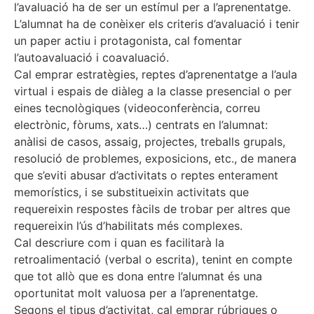
l’avaluació ha de ser un estímul per a l’aprenentatge.
L’alumnat ha de conèixer els criteris d’avaluació i tenir
un paper actiu i protagonista, cal fomentar
l’autoavaluació i coavaluació.
Cal emprar estratègies, reptes d’aprenentatge a l’aula
virtual i espais de diàleg a la classe presencial o per
eines tecnològiques (videoconferència, correu
electrònic, fòrums, xats…) centrats en l’alumnat:
anàlisi de casos, assaig, projectes, treballs grupals,
resolució de problemes, exposicions, etc., de manera
que s’eviti abusar d’activitats o reptes enterament
memorístics, i se substitueixin activitats que
requereixin respostes fàcils de trobar per altres que
requereixin l’ús d’habilitats més complexes.
Cal descriure com i quan es facilitarà la
retroalimentació (verbal o escrita), tenint en compte
que tot allò que es dona entre l’alumnat és una
oportunitat molt valuosa per a l’aprenentatge.
Segons el tipus d’activitat, cal emprar rúbriques o