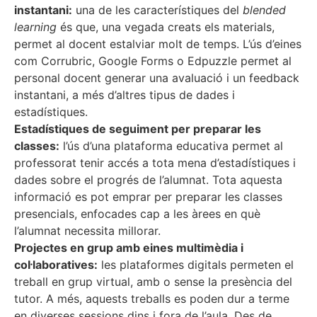
instantani:
una de les característiques del
blended
learning
és que, una vegada creats els materials,
permet al docent estalviar molt de temps. L’ús d’eines
com Corrubric, Google Forms o Edpuzzle permet al
personal docent generar una avaluació i un feedback
instantani, a més d’altres tipus de dades i
estadístiques.
Estadístiques de seguiment per preparar les
classes:
l’ús d’una plataforma educativa permet al
professorat tenir accés a tota mena d’estadístiques i
dades sobre el progrés de l’alumnat. Tota aquesta
informació es pot emprar per preparar les classes
presencials, enfocades cap a les àrees en què
l’alumnat necessita millorar.
Projectes en grup amb eines multimèdia i
col·laboratives:
les plataformes digitals permeten el
treball en grup virtual, amb o sense la presència del
tutor. A més, aquests treballs es poden dur a terme
en diverses sessions dins i fora de l’aula. Des de