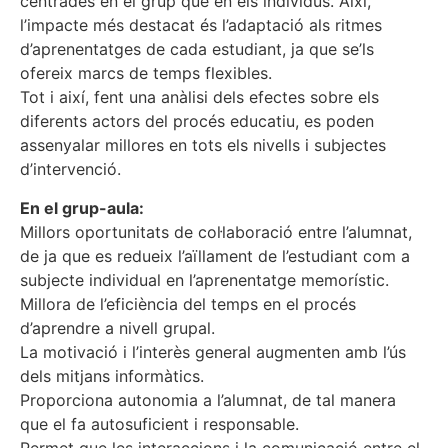
centrades en el grup que en els individus. Així,
l’impacte més destacat és l’adaptació als ritmes
d’aprenentatges de cada estudiant, ja que se’ls
ofereix marcs de temps flexibles.
Tot i així, fent una anàlisi dels efectes sobre els
diferents actors del procés educatiu, es poden
assenyalar millores en tots els nivells i subjectes
d’intervenció.
En el grup-aula:
Millors oportunitats de col·laboració entre l’alumnat,
de ja que es redueix l’aïllament de l’estudiant com a
subjecte individual en l’aprenentatge memorístic.
Millora de l’eficiència del temps en el procés
d’aprendre a nivell grupal.
La motivació i l’interès general augmenten amb l’ús
dels mitjans informàtics.
Proporciona autonomia a l’alumnat, de tal manera
que el fa autosuficient i responsable.
Permet que les interaccions i la comunicació entre el