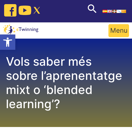
Skip
to
content
Menu
Open toolbar
Vols saber més
sobre l’aprenentatge
mixt o ‘blended
learning’?