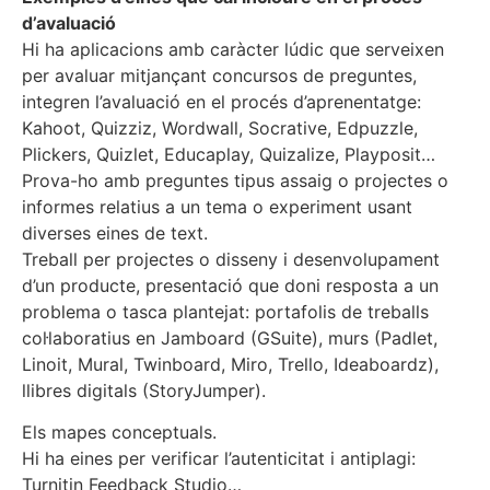
d’avaluació
Hi ha aplicacions amb caràcter lúdic que serveixen
per avaluar mitjançant concursos de preguntes,
integren l’avaluació en el procés d’aprenentatge:
Kahoot, Quizziz, Wordwall, Socrative, Edpuzzle,
Plickers, Quizlet, Educaplay, Quizalize, Playposit…
Prova-ho amb preguntes tipus assaig o projectes o
informes relatius a un tema o experiment usant
diverses eines de text.
Treball per projectes o disseny i desenvolupament
d’un producte, presentació que doni resposta a un
problema o tasca plantejat: portafolis de treballs
col·laboratius en Jamboard (GSuite), murs (Padlet,
Linoit, Mural, Twinboard, Miro, Trello, Ideaboardz),
llibres digitals (StoryJumper).
Els mapes conceptuals.
Hi ha eines per verificar l’autenticitat i antiplagi:
Turnitin Feedback Studio…