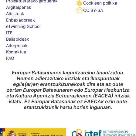
Proiektuetarako jarduerak
Cookieen politika
Argitalpenak
CC BY-SA
Albisteak
Enbaxadoreak
eTwinning School
ITE
Baliabideak
Aitorpenak
Kontaktua
FAQ
Europar Batasunaren laguntzarekin finantzatua.
Hemen adierazitako iritziak eta ikuspuntuak
egile(ar)en erantzukizunekoak dira eta ez dute
zertan Europar Batasunaren edo Europar Hezkuntza
eta Kultura Agentzia Betearazlearen (EACEA) iritziak
islatu. Ez Europar Batasunak ez EAECAk ezin dute
erantzukizunik hartu horien inguruan.