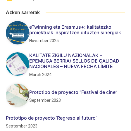
Azken sarrerak
eTwinning eta Erasmus+: kalitatezko
proiektuak inspiratzen dituzten sinergiak
November 2025
KALITATE ZIGILU NAZIONALAK –
EPEMUGA BERRIA/ SELLOS DE CALIDAD
NACIONALES – NUEVA FECHA LÍMITE
March 2024
Prototipo de proyecto “Festival de cine”
September 2023
Prototipo de proyecto ‘Regreso al futuro’
September 2023