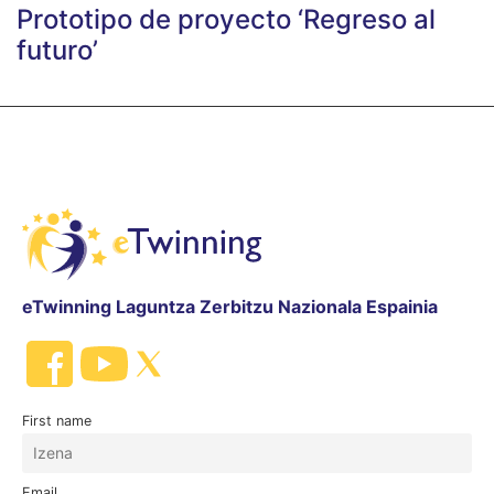
Prototipo de proyecto ‘Regreso al
futuro’
eTwinning Laguntza Zerbitzu Nazionala Espainia
First name
Email