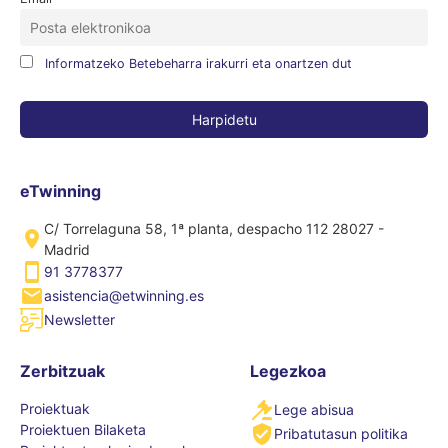
Informatzeko Betebeharra irakurri eta onartzen dut
eTwinning
C/ Torrelaguna 58, 1ª planta, despacho 112 28027 -
Madrid
91 3778377
asistencia@etwinning.es
Newsletter
Zerbitzuak
Legezkoa
Proiektuak
Lege abisua
Proiektuen Bilaketa
Pribatutasun politika