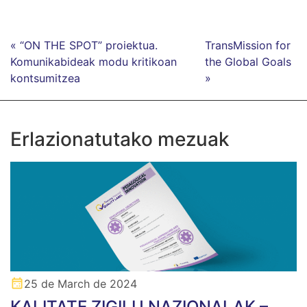
« “ON THE SPOT” proiektua.
TransMission for
Komunikabideak modu kritikoan
the Global Goals
kontsumitzea
»
Erlazionatutako mezuak
25 de March de 2024
KALITATE ZIGILU NAZIONALAK –