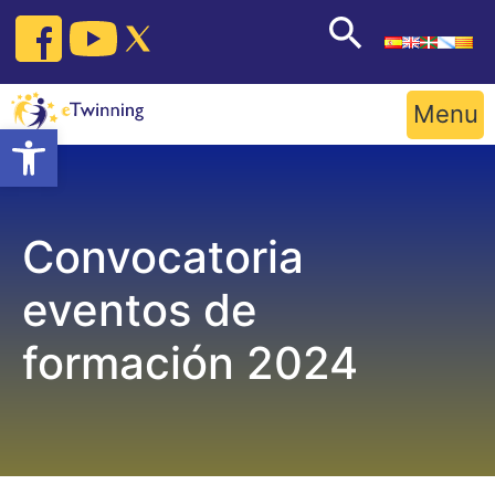
Skip
to
content
Menu
Open toolbar
Convocatoria
eventos de
formación 2024