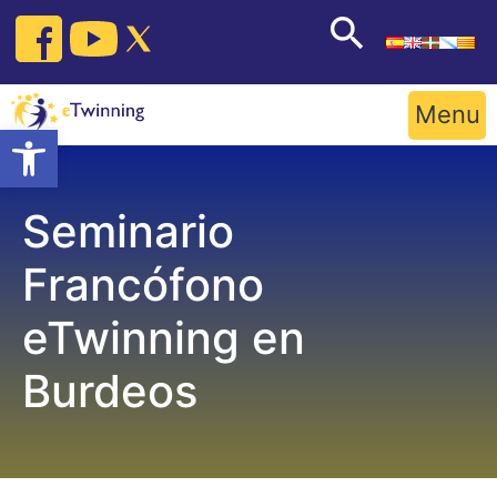
Skip
to
content
Menu
Open toolbar
Seminario
Francófono
eTwinning en
Burdeos