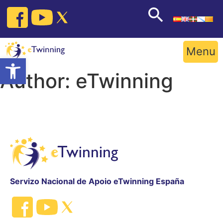
Skip
to
content
Menu
Open toolbar
Author:
eTwinning
Servizo Nacional de Apoio eTwinning España