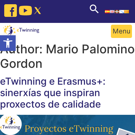
Skip
to
content
Menu
Open toolbar
Author:
Mario Palomino
Gordon
eTwinning e Erasmus+:
sinerxías que inspiran
proxectos de calidade