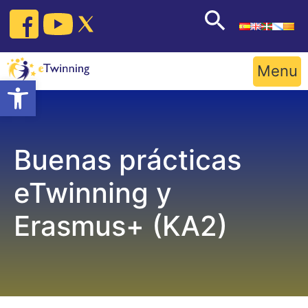
Skip
to
content
Menu
Open toolbar
Buenas prácticas
eTwinning y
Erasmus+ (KA2)