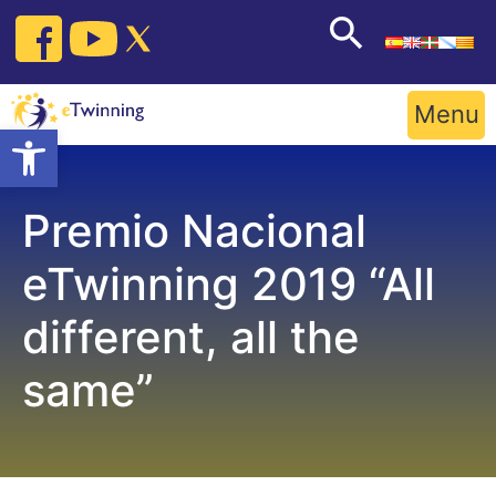
Skip
to
content
Menu
Open toolbar
Premio Nacional
eTwinning 2019 “All
different, all the
same”