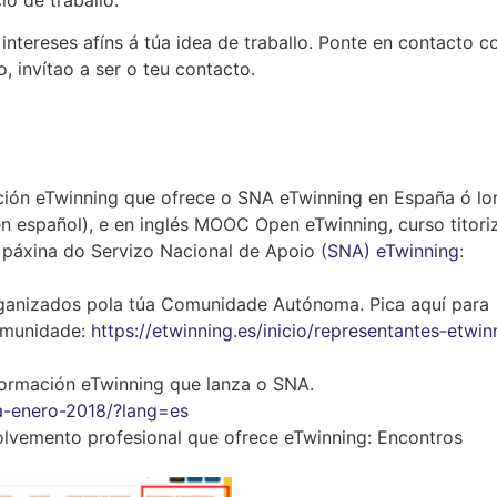
io de traballo.
ntereses afíns á túa idea de traballo. Ponte en contacto c
, invítao a ser o teu contacto.
ción eTwinning que ofrece o SNA eTwinning en España ó l
en español), e en inglés MOOC Open eTwinning, curso titor
 páxina do Servizo Nacional de Apoio (
SNA) eTwinning
:
rganizados pola túa Comunidade Autónoma. Pica aquí para
Comunidade:
https://etwinning.es/inicio/representantes-etwin
formación eTwinning que lanza o SNA.
ea-enero-2018/?lang=es
olvemento profesional que ofrece eTwinning: Encontros