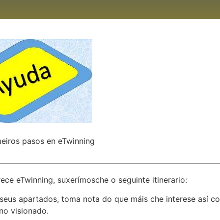
meiros pasos en eTwinning
rece eTwinning, suxerímosche o seguinte itinerario:
s seus apartados, toma nota do que máis che interese así 
no visionado.