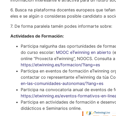
información interesante e atractiva para un futuro soc
6. Busca na plataforma docentes europeos que teñan i
eles e se algún o consideras posible candidato a socio
7. De forma paralela tamén podes informarte sobre:
Actividades de Formación:
Participa nalgunha das oportunidades de forma
do curso escolar:
MOOC eTwinning en abierto
(
online “Proxecta eTwinning”, NOOCS. Consulta a
https://etwinning.es/formacion/?lang=es
Participa en eventos de formación eTwinning o
contactar co representante eTwinning da túa 
en-las-comunidades-autonomas/?lang=es
Participa na convocatoria anual de eventos de 
https://etwinning.es/eventos-formativos-en-lin
Participa en actividades de formación e desenv
didácticos e Seminarios online.