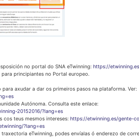
 disposición no portal do SNA eTwinning:
https://etwinning.es
n para principiantes no Portal europeo.
o para axudar a dar os primeiros pasos na plataforma. Ver:
ang=es
unidade Autónoma. Consulta este enlace:
twinning-20152016/?lang=es
s cos teus mesmos intereses:
https://etwinning.es/gente-c
etwinning/?lang=es
 traxectoria eTwinning, podes envíalas ó enderezo de corr