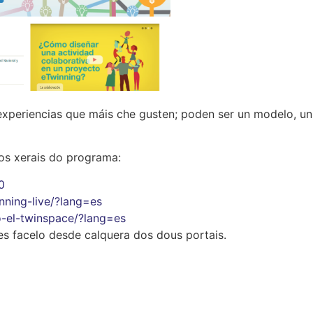
periencias que máis che gusten; poden ser un modelo, u
os xerais do programa:
0
nning-live/?lang=es
o-el-twinspace/?lang=es
des facelo desde calquera dos dous portais.