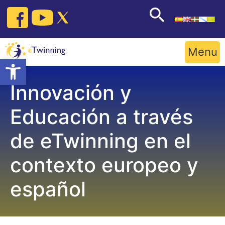
Skip
to
content
Menu
Open toolbar
Innovación y
Educación a través
de eTwinning en el
contexto europeo y
español