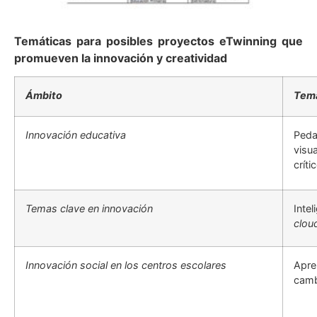
Temáticas para posibles proyectos eTwinning que
promueven la innovación y creatividad
Ámbito
Temá
Innovación educativa
Peda
visu
críti
Temas clave en innovación
Intel
clou
Innovación social en los centros escolares
Apre
camb