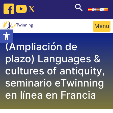
Skip
to
content
Menu
Open toolbar
(Ampliación de
plazo) Languages &
cultures of antiquity,
seminario eTwinning
en línea en Francia