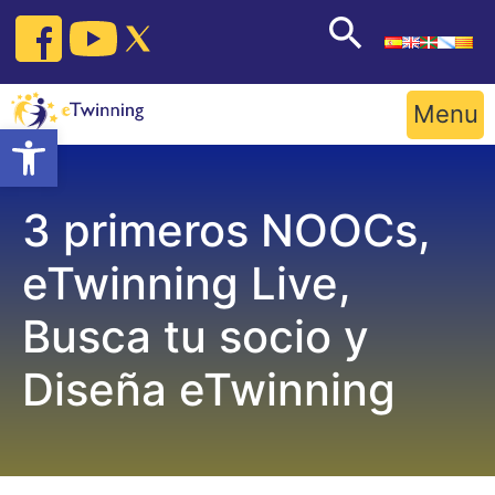
Skip
to
content
Menu
Open toolbar
3 primeros NOOCs,
eTwinning Live,
Busca tu socio y
Diseña eTwinning