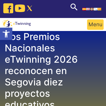
Skip
to
content
Menu
Open toolbar
Los Premios
Nacionales
eTwinning 2026
reconocen en
Segovia diez
proyectos
educativos