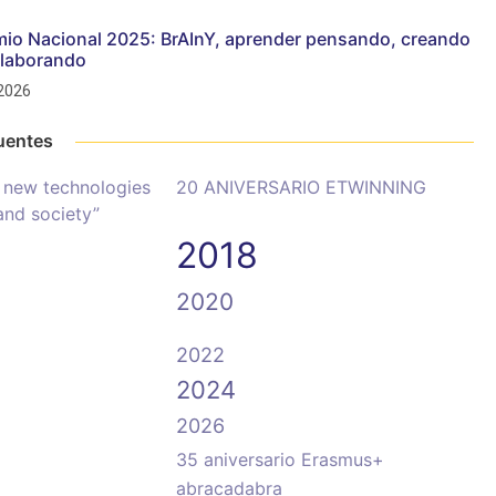
mio Nacional 2025: BrAInY, aprender pensando, creando
olaborando
 2026
uentes
 new technologies
20 ANIVERSARIO ETWINNING
and society”
2018
2020
2022
2024
2026
35 aniversario Erasmus+
abracadabra