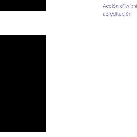
Acción eTwinn
acreditación