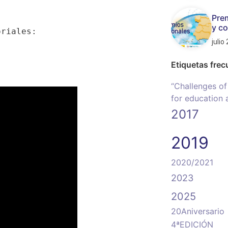
Pre
y c
riales: 

julio
Etiquetas frec
“Challenges of
for education 
2017
2019
2020/2021
2023
2025
20Aniversario
4ªEDICIÓN