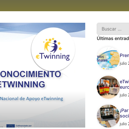
Últimas entra
Pre
julio
eTwi
euro
julio
¡Par
soc
julio