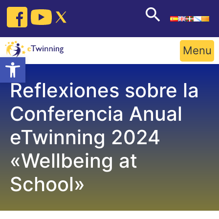
Skip
to
content
Menu
Open toolbar
Reflexiones sobre la
Conferencia Anual
eTwinning 2024
«Wellbeing at
School»