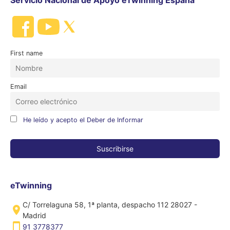
Servicio Nacional de Apoyo eTwinning España
First name
Email
He leído y acepto el Deber de Informar
eTwinning
C/ Torrelaguna 58, 1ª planta, despacho 112 28027 -
Madrid
91 3778377