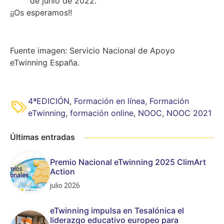
de junio de 2022.
¡¡Os esperamos!!
Fuente imagen: Servicio Nacional de Apoyo
eTwinning España.
4ªEDICIÓN
,
Formación en línea
,
Formación
eTwinning
,
formación online
,
NOOC
,
NOOC 2021
Últimas entradas
Premio Nacional eTwinning 2025 ClimArt
Action
julio 2026
eTwinning impulsa en Tesalónica el
liderazgo educativo europeo para