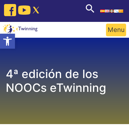
Skip
to
content
Menu
Open toolbar
4ª edición de los
NOOCs eTwinning