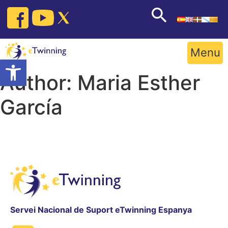
Skip
to
content
Menu
Open toolbar
Author:
Maria Esther
García
Servei Nacional de Suport eTwinning Espanya