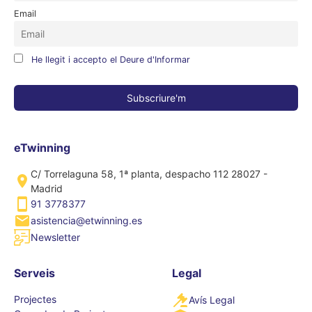
Email
He llegit i accepto el Deure d'Informar
eTwinning
C/ Torrelaguna 58, 1ª planta, despacho 112 28027 -
Madrid
91 3778377
asistencia@etwinning.es
Newsletter
Serveis
Legal
Projectes
Avís Legal