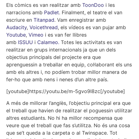
Els còmics es van realitzar amb
ToonDoo
i les
narracions amb
Padlet
. Finalment, el teatre el van
escriure en
Titanpad
. Vam enregistrar amb
Audacity
,
Voicethread
, els vídeos es van pujar amb
Youtube
,
Vimeo
i es van fer llibres
amb
ISSUU
i
Calameo.
Totes les activitats es van
realitzar en grups internacionals ja que un dels
objectius principals del projecte era que
aprenguessin a treballar en equip, col·laborant els uns
amb els altres i, no podíem trobar millor manera de
fer-ho que amb nens i nenes d’un altre país.
[youtube]https://youtu.be/m-5gvo9I8zc[/youtube]
A més de millorar l’anglès, l’objectiu principal era que
el treball que havien de realitzar el poguessin utilitzar
altres estudiants. No hi ha millor recompensa que
veure que el treball que fas s’utilitza. No és una cosa
que se’t queda a la carpeta o al Twinspace. Tot