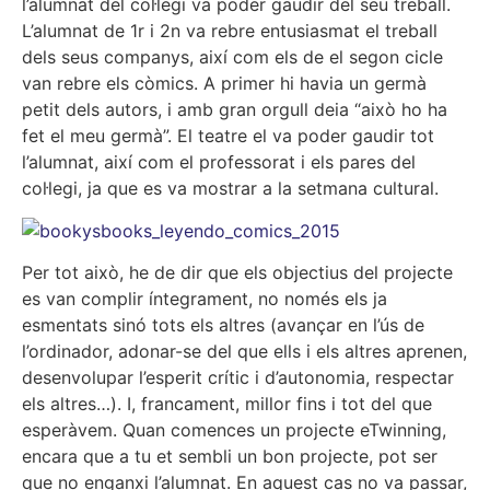
l’alumnat del col·legi va poder gaudir del seu treball.
L’alumnat de 1r i 2n va rebre entusiasmat el treball
dels seus companys, així com els de el segon cicle
van rebre els còmics. A primer hi havia un germà
petit dels autors, i amb gran orgull deia “això ho ha
fet el meu germà”. El teatre el va poder gaudir tot
l’alumnat, així com el professorat i els pares del
col·legi, ja que es va mostrar a la setmana cultural.
Per tot això, he de dir que els objectius del projecte
es van complir íntegrament, no només els ja
esmentats sinó tots els altres (avançar en l’ús de
l’ordinador, adonar-se del que ells i els altres aprenen,
desenvolupar l’esperit crític i d’autonomia, respectar
els altres…). I, francament, millor fins i tot del que
esperàvem. Quan comences un projecte eTwinning,
encara que a tu et sembli un bon projecte, pot ser
que no enganxi l’alumnat. En aquest cas no va passar,