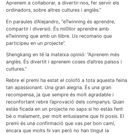
Aprenem a col·laborar, a divertir-nos, fer servir els
ordinadors, sobre altres cultures i anglès.”
En paraules d’Alejandro, “eTwinning és aprendre,
compartir i diversió. És mi0llor aprendre amb
eTwinning que amb un llibre. Us recomano que
participeu en un projecte”.
Shengkang en té la mateixa opinió: “Aprenem més
anglès. És divertit i aprenem coses d’altres països i
cultures.”
Rebre el premi ha estat el colofó a tota aquesta feina
tan apassionant. Una gran alegria. És una gran
recompensa, ja que sempre és molt agradable i
reconfortant rebre l’aprovació dels companys. Quan
estàs ficada en un projecte no saps si ho estàs fent
bé o malament, per molt entusiasme que hi posis. El
premi és una confirmació que vas per bon camí,
encara que molts hi van però no han tingut la