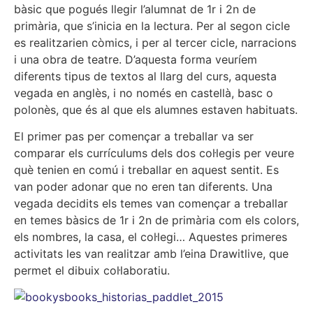
bàsic que pogués llegir l’alumnat de 1r i 2n de
primària, que s’inicia en la lectura. Per al segon cicle
es realitzarien còmics, i per al tercer cicle, narracions
i una obra de teatre. D’aquesta forma veuríem
diferents tipus de textos al llarg del curs, aquesta
vegada en anglès, i no només en castellà, basc o
polonès, que és al que els alumnes estaven habituats.
El primer pas per començar a treballar va ser
comparar els currículums dels dos col·legis per veure
què tenien en comú i treballar en aquest sentit. Es
van poder adonar que no eren tan diferents. Una
vegada decidits els temes van començar a treballar
en temes bàsics de 1r i 2n de primària com els colors,
els nombres, la casa, el col·legi… Aquestes primeres
activitats les van realitzar amb l’eina Drawitlive, que
permet el dibuix col·laboratiu.