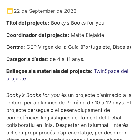
22 de September de 2023
Títol del projecte:
Booky’s Books for you
Coordinador del projecte:
Maite Elejalde
Centre:
CEP Virgen de la Guía (Portugalete, Biscaia)
Categoria d’edat:
de 4 a 11 anys.
Enllaços als materials del projecte
:
TwinSpace del
projecte.
Booky’s Books for you
és un projecte d’animació a la
lectura per a alumnes de Primària de 10 a 12 anys. El
projecte persegueix el desenvolupament de
competències lingüístiques i el foment del treball
col·laboratiu en línia. Despertar en l’alumnat l’interès
pel seu propi procés d’aprenentatge, per descobrir
altres realitats de l’àmbit europeu i desenvolupar