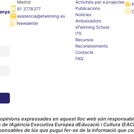
Madrid
Activitats per a projectes
P
Publicacions
91 3778377
anya
Notícies
asistencia@etwinning.es
Ambaixadors
Newsletter
eTwinning School
ITE
Recursos
Reconeixements
Contacte
FAQ
 opinions expressades en aquest lloc web són responsabilit
s de lAgència Executiva Europea dEducació i Cultura (EAC
ponsables de lús que pugui fer-se de la informació que co