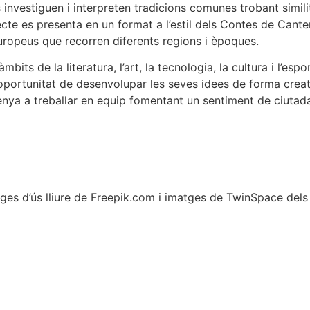
s investiguen i interpreten tradicions comunes trobant simil
jecte es presenta en un format a l’estil dels Contes de Cant
uropeus que recorren diferents regions i èpoques.
its de la literatura, l’art, la tecnologia, la cultura i l’espor
oportunitat de desenvolupar les seves idees de forma creat
nsenya a treballar en equip fomentant un sentiment de ciutad
ges d’ús lliure de Freepik.com i imatges de TwinSpace dels