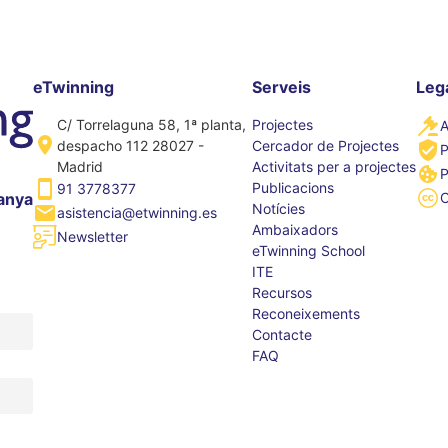
eTwinning
Serveis
Leg
C/ Torrelaguna 58, 1ª planta,
Projectes
A
despacho 112 28027 -
Cercador de Projectes
P
Madrid
Activitats per a projectes
P
Publicacions
91 3778377
anya
Notícies
asistencia@etwinning.es
Ambaixadors
Newsletter
eTwinning School
ITE
Recursos
Reconeixements
Contacte
FAQ