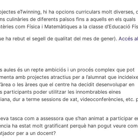
jectes eTwinning, hi ha opcions curriculars molt diverses, 
ns culinàries de diferents països fins a aquells en els quals
tèries com Física i Matemàtiques a la classe d’Educació Fís
ue ha rebut el segell de qualitat del mes de gener).
Accés a
es aules és un repte ambiciós i un procés complex que pot
ementa amb projectes atractius per a l’alumnat que incideix
’àrea o les àrees que el centre ha decidit desenvolupar en
 participants poder utilitzar les innombrables eines
ana, dur a terme sessions de xat, videoconferències, etc. 
eva tasca com a assessora que s’han animat a participar e
ència ha estat molt gratificant perquè han pogut veure com
atjador per a un docent?