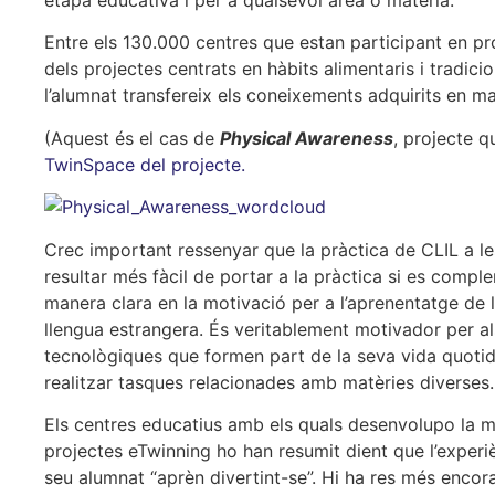
Entre els 130.000 centres que estan participant en pro
dels projectes centrats en hàbits alimentaris i tradicio
l’alumnat transfereix els coneixements adquirits en ma
(Aquest és el cas de
Physical Awareness
, projecte q
TwinSpace del projecte.
Crec important ressenyar que la pràctica de CLIL a l
resultar més fàcil de portar a la pràctica si es compl
manera clara en la motivació per a l’aprenentatge de l
llengua estrangera. És veritablement motivador per als
tecnològiques que formen part de la seva vida quotidi
realitzar tasques relacionades amb matèries diverses.
Els centres educatius amb els quals desenvolupo la m
projectes eTwinning ho han resumit dient que l’experi
seu alumnat “aprèn divertint-se”. Hi ha res més encor