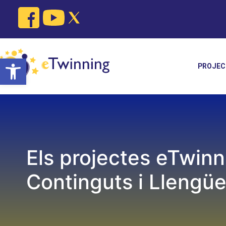
Skip
to
content
Open toolbar
PROJEC
Els projectes eTwinn
Continguts i Llengü