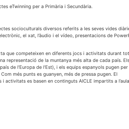
ctes eTwinning per a Primària i Secundària.
es socioculturals diversos referits a les seves vides diàrie
lectrònic, el xat, l’àudio i el vídeo, presentacions de Power
ta que competeixen en diferents jocs i activitats durant to
 una representació de la muntanya més alta de cada país. El
aís de l’Europa de l’Est), i els equips espanyols pugen per 
). Com més punts es guanyen, més de pressa pugen. El
 i activitats es basen en continguts AICLE impartits a l’aula