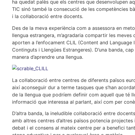
ha quedat palès que els centres que desenvolupen aq
TIC sinó també la consecució de les competències bàs
i la col·laboració entre docents.
Des de la meva experiència com a assessora en metodol
llengua estrangera, m’agradaria compartir les meves c
aporten a l’enfocament CLIL (Content and Language I
Continguts i Llengües Estrangeres). D’una banda, cap 
manera d’aprendre una llengua.
La col·laboració entre centres de diferents països eu
així aconseguir dur a terme tasques que s’han acordat en
de la llengua que podríem definir com aquell que té llo
informació que interessa al parlant, així com per conèi
D’altra banda, la ineludible col·laboració entre docent
amb altres centres d’altres països potencia projectes in
debat i el consens al mateix centre per a benefici tan
etapa educativa i per a qualsevol àrea o matèria.