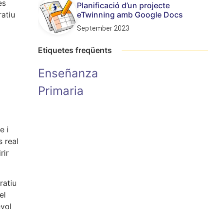
es
Planificació d’un projecte
eTwinning amb Google Docs
atiu
September 2023
Etiquetes freqüents
Enseñanza
Primaria
e i
s real
rir
ratiu
el
evol