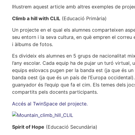
Il·lustrem aquest article amb altres exemples de proje
Climb a hill with CLIL
(Educació Primària)
Un projecte en el qual els alumnes comparteixen aspect
seu entorn i la seva cultura, en què empren el correu e
i àlbums de fotos.
Es divideix els alumnes en 5 grups de nacionalitat mix
l’any escolar. Cada equip ha de pujar un turó virtual,
equips eslovacs pugen per la banda est (ja que és un p
banda oest (ja que és un país de l’Europa occidental
guanyador és l’equip que fa el cim. Els temes dels jocs
compartits pels docents participants.
Accés al TwinSpace del projecte.
Spirit of Hope
(Educació Secundària)