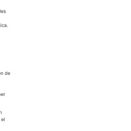
des
ica.
l
en de
per
n
 el