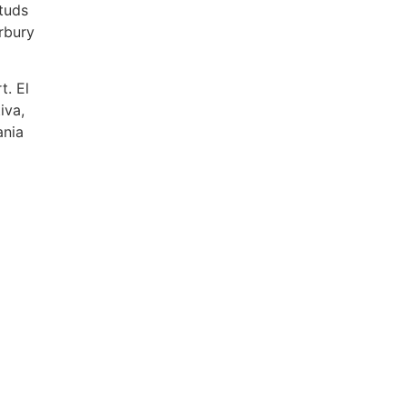
ituds
erbury
t. El
iva,
ania