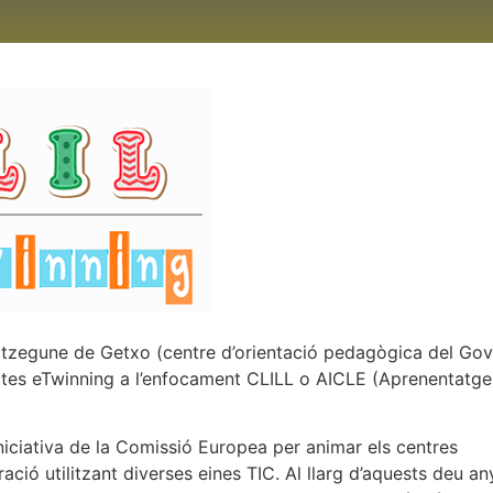
ritzegune de Getxo (centre d’orientació pedagògica del Go
ctes eTwinning a l’enfocament CLILL o AICLE (Aprenentatge
niciativa de la Comissió Europea per animar els centres
ció utilitzant diverses eines TIC. Al llarg d’aquests deu an