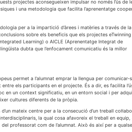
uests projectes aconsegueixen impulsar no només l’ús de l
iques i una metodologia que facilita l’aprenentatge cooper
ogia per a la impartició d’àrees i matèries a través de la
onclusions sobre els beneficis que els projectes eTwinning
ntegrated Learning) o AICLE (Aprenentatge Integrat de
lingüista dubta que l’enfocament comunicatiu és la millor
ropeus permet a l’alumnat emprar la llengua per comunicar-s
tre els participants en el projecte. És a dir, es facilita l’ú
c en un context significatiu, en un entorn social i per adqui
xer cultures diferents de la pròpia.
s d’un mateix centre per a la consecució d’un treball col·labo
terdisciplinaris, la qual cosa afavoreix el treball en equip, 
t del professorat com de l’alumnat. Això és així per a quals