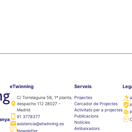
eTwinning
Serveis
Leg
C/ Torrelaguna 58, 1ª planta,
Projectes
A
despacho 112 28027 -
Cercador de Projectes
P
Madrid
Activitats per a projectes
P
Publicacions
91 3778377
anya
Notícies
asistencia@etwinning.es
Ambaixadors
Newsletter