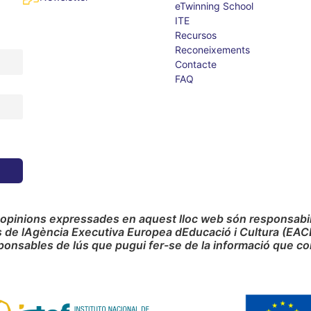
eTwinning School
ITE
Recursos
Reconeixements
Contacte
FAQ
 opinions expressades en aquest lloc web són responsabilit
s de lAgència Executiva Europea dEducació i Cultura (EAC
ponsables de lús que pugui fer-se de la informació que co