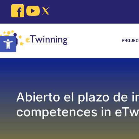
Skip
to
content
Open toolbar
PROJEC
Abierto el plazo de 
competences in eTwi