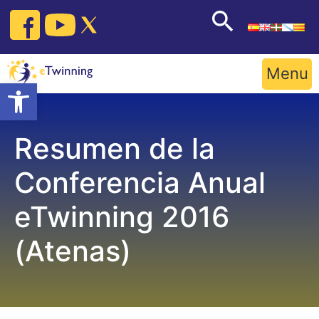
Skip
to
content
Menu
Open toolbar
Resumen de la
Conferencia Anual
eTwinning 2016
(Atenas)