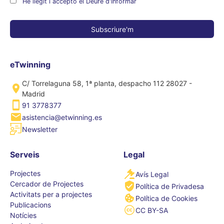
He llegit i accepto el Deure d'Informar
eTwinning
C/ Torrelaguna 58, 1ª planta, despacho 112 28027 -
Madrid
91 3778377
asistencia@etwinning.es
Newsletter
Serveis
Legal
Projectes
Avís Legal
Cercador de Projectes
Política de Privadesa
Activitats per a projectes
Política de Cookies
Publicacions
CC BY-SA
Notícies