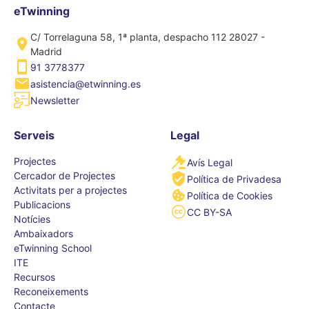
eTwinning
C/ Torrelaguna 58, 1ª planta, despacho 112 28027 -
Madrid
91 3778377
asistencia@etwinning.es
Newsletter
Serveis
Legal
Projectes
Avís Legal
Cercador de Projectes
Política de Privadesa
Activitats per a projectes
Política de Cookies
Publicacions
CC BY-SA
Notícies
Ambaixadors
eTwinning School
ITE
Recursos
Reconeixements
Contacte