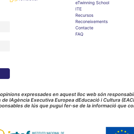
eTwinning School
ITE
Recursos
Reconeixements
Contacte
FAQ
 opinions expressades en aquest lloc web són responsabilit
s de lAgència Executiva Europea dEducació i Cultura (EAC
ponsables de lús que pugui fer-se de la informació que co