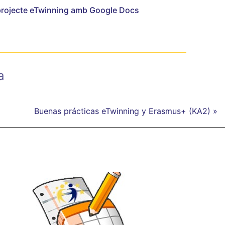
 projecte eTwinning amb Google Docs
a
Buenas prácticas eTwinning y Erasmus+ (KA2) »