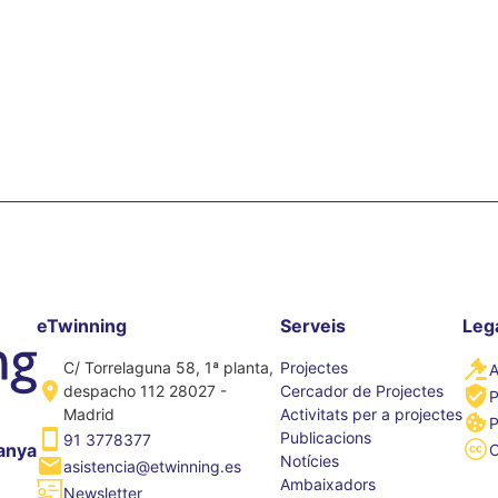
eTwinning
Serveis
Leg
C/ Torrelaguna 58, 1ª planta,
Projectes
A
despacho 112 28027 -
Cercador de Projectes
P
Madrid
Activitats per a projectes
P
Publicacions
91 3778377
anya
Notícies
asistencia@etwinning.es
Ambaixadors
Newsletter