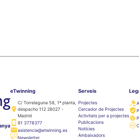
eTwinning
Serveis
Leg
C/ Torrelaguna 58, 1ª planta,
Projectes
A
despacho 112 28027 -
Cercador de Projectes
P
Madrid
Activitats per a projectes
P
Publicacions
91 3778377
anya
Notícies
asistencia@etwinning.es
Ambaixadors
Newsletter