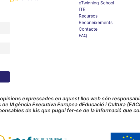
eTwinning School
ITE
Recursos
Reconeixements
Contacte
FAQ
 opinions expressades en aquest lloc web són responsabilit
s de lAgència Executiva Europea dEducació i Cultura (EAC
ponsables de lús que pugui fer-se de la informació que co