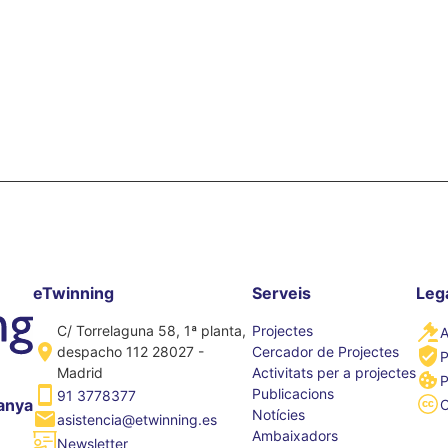
eTwinning
Serveis
Leg
C/ Torrelaguna 58, 1ª planta,
Projectes
A
despacho 112 28027 -
Cercador de Projectes
P
Madrid
Activitats per a projectes
P
Publicacions
91 3778377
anya
Notícies
asistencia@etwinning.es
Ambaixadors
Newsletter