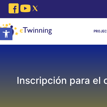
Skip
to
content
Open toolbar
PROJEC
Inscripción para el