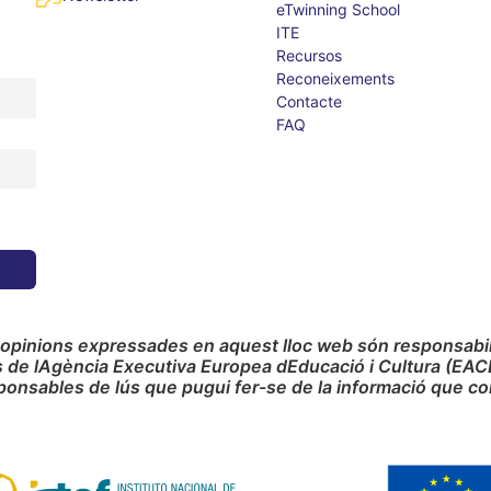
eTwinning School
ITE
Recursos
Reconeixements
Contacte
FAQ
 opinions expressades en aquest lloc web són responsabilit
s de lAgència Executiva Europea dEducació i Cultura (EAC
ponsables de lús que pugui fer-se de la informació que co