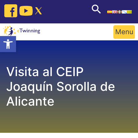
Skip
to
content
Menu
Open toolbar
Visita al CEIP
Joaquín Sorolla de
Alicante