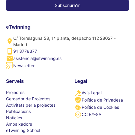
eTwinning
C/ Torrelaguna 58, 1ª planta, despacho 112 28027 -
Madrid
91 3778377
asistencia@etwinning.es
Newsletter
Serveis
Legal
Projectes
Avís Legal
Cercador de Projectes
Política de Privadesa
Activitats per a projectes
Política de Cookies
Publicacions
CC BY-SA
Notícies
Ambaixadors
eTwinning School