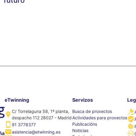
futuro’
eTwinning
Servizos
Leg
C/ Torrelaguna 58, 1ª planta,
Busca de proxectos
despacho 112 28027 - Madrid
Actividades para proxectos
Publicacións
91 3778377
Noticias
asistencia@etwinning.es
ña