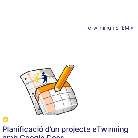
eTwinning i STEM »
Planificació d’un projecte eTwinning
amb Google Docs