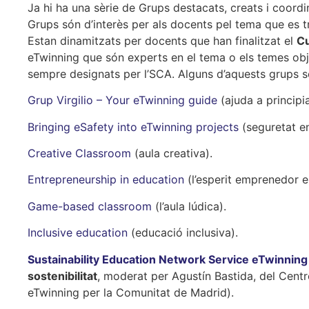
Ja hi ha una sèrie de Grups destacats, creats i coordi
Grups són d’interès per als docents pel tema que es tr
Estan dinamitzats per docents que han finalitzat el
Cu
eTwinning que són experts en el tema o els temes ob
sempre designats per l’SCA. Alguns d’aquests grups s
Grup Virgilio – Your eTwinning guide
(ajuda a principi
Bringing eSafety into eTwinning projects
(seguretat en
Creative Classroom
(aula creativa).
Entrepreneurship in education
(l’esperit emprenedor e
Game-based classroom
(l’aula lúdica).
Inclusive education
(educació inclusiva).
Sustainability Education Network Service eTwinnin
sostenibilitat
, moderat per Agustín Bastida, del Cen
eTwinning per la Comunitat de Madrid).