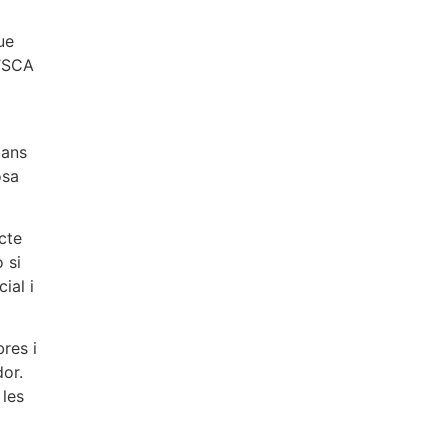
ue
l’SCA
bans
osa
cte
 si
ial i
res i
dor.
 les