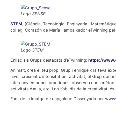
Logo SENSE
STEM
, (Ciència, Tecnologia, Enginyeria i Matemàtiqu
col·legi Corazón de María i ambaixador eTwinning pel P
Logo STEM
Enllaç als Grups destacats d’eTwinning:
https://www.
Anima’t, crea el teu propi Grup i enriqueix la teva ex
nivell creixent d’intensitat en l’activitat, el Grup do
intercanvien bones pràctiques, observen nous mètode
activitats d’aula, etc. I no t’oblidis de la creativitat, é
Font de la imatge de capçalera: Dissenyada per
wwww