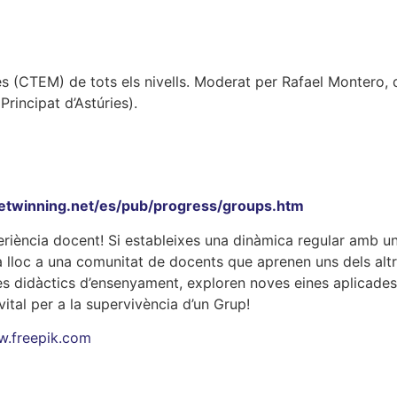
es (CTEM) de tots els nivells. Moderat per Rafael Montero, 
rincipat d’Astúries).
etwinning.net/es/pub/progress/groups.htm
periència docent! Si estableixes una dinàmica regular amb u
narà lloc a una comunitat de docents que aprenen uns dels altr
s didàctics d’ensenyament, exploren noves eines aplicades
s vital per a la supervivència d’un Grup!
.freepik.com