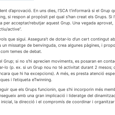
nt d’aprovació. En uns dies, l’SCA t’informarà si el Grup q
ing, si respon al propòsit pel qual s’han creat els Grups. Si 
xtra per acceptar/rebutjar aquest Grup. Una vegada aprovat,
tiu/active”.
ols que sigui. Assegura’t de dotar-lo d’un cert contingut a
u un missatge de benvinguda, crea algunes pàgines, i prop
xí com temes de debat.
del Grup; si no s’hi aprecien moviments, es posaran en conta
lo (p. ex. si un Grup nou no té activitat durant 2 mesos; o
ncara que hi ha excepcions). A més, es presta atenció espec
ques i l’etiqueta eTwinning.
eguir que els Grups funcionin, que s’hi incorporin més memb
onsegueix amb una gran implicació i lideratge del dinamitza
inicial, la direcció i el compromís de coordinar i organitzar