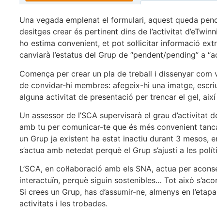
Una vegada emplenat el formulari, aquest queda pende
desitges crear és pertinent dins de l’activitat d’eTwinn
ho estima convenient, et pot sol·licitar informació e
canviarà l’estatus del Grup de “pendent/pending” a “ac
Comença per crear un pla de treball i dissenyar com v
de convidar-hi membres: afegeix-hi una imatge, escri
alguna activitat de presentació per trencar el gel, ai
Un assessor de l’SCA supervisarà el grau d’activitat 
amb tu per comunicar-te que és més convenient tancar-
un Grup ja existent ha estat inactiu durant 3 mesos, e
s’actua amb netedat perquè el Grup s’ajusti a les políti
L’SCA, en col·laboració amb els SNA, actua per acons
interactuïn, perquè siguin sostenibles… Tot això s’ac
Si crees un Grup, has d’assumir-ne, almenys en l’etapa 
activitats i les trobades.