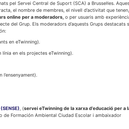
nats pel Servei Central de Suport (SCA) a Brussel·les. Aque
acta, el nombre de membres, el nivell d’activitat que tenen,
rs online per a moderadors,
o per usuaris amb experiènci
jecte del Grup. Els moderadors d’aquests Grups destacats 
ón:
ants en eTwinning).
 línia en els projectes eTwinning).
n l’ensenyament).
g (SENSE)
, (
servei eTwinning de la xarxa d’educació per a l
tro de Formación Ambiental Ciudad Escolar i ambaixador