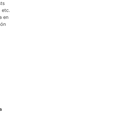
sts
 etc.
a en
són
a