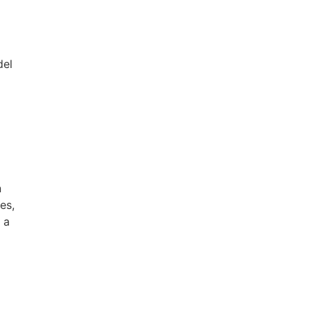
del
n
es,
 a