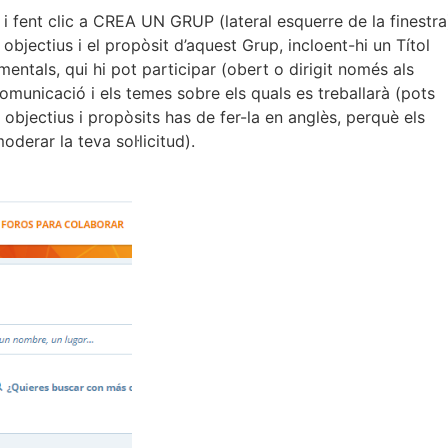
 i fent clic a CREA UN GRUP (lateral esquerre de la finestra
bjectius i el propòsit d’aquest Grup, incloent-hi un Títol
mentals, qui hi pot participar (obert o dirigit només als
omunicació i els temes sobre els quals es treballarà (pots
 objectius i propòsits has de fer-la en anglès, perquè els
derar la teva sol·licitud).