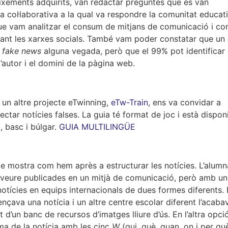
ixements adquirits, van redactar preguntes que es van
a col·laborativa a la qual va respondre la comunitat educat
que vam analitzar el consum de mitjans de comunicació i co
çant les xarxes socials. També vam poder constatar que un
r
fake news
alguna vegada, però que el 99% pot identificar
 l’autor i el domini de la pàgina web.
 un altre projecte eTwinning,
eTw-Train
, ens va convidar a
ectar notícies falses. La guia té format de joc i està dispon
, basc i búlgar.
GUIA MULTILINGÜE
que mostra com hem après a estructurar les notícies. L’alumn
a veure publicades en un mitjà de comunicació, però amb un
notícies en equips internacionals de dues formes diferents.
nçava una notícia i un altre centre escolar diferent l’acaba
 d’un banc de recursos d’imatges lliure d’ús. En l’altra opció
ema de la notícia amb les cinc
W
(qui, què, quan, on i per què