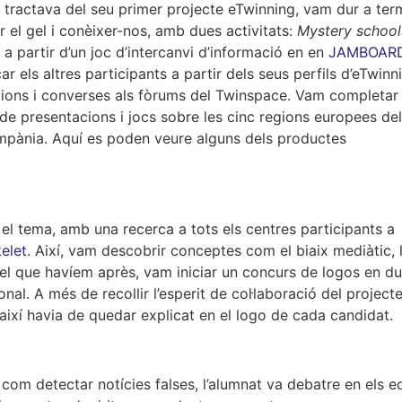
s tractava del seu primer projecte eTwinning, vam dur a ter
el gel i conèixer-nos, amb dues activitats:
Mystery school
 a partir d’un joc d’intercanvi d’informació en en
JAMBOAR
ar els altres participants a partir dels seus perfils d’eTwinn
acions i converses als fòrums del Twinspace. Vam completar
de presentacions i jocs sobre les cinc regions europees del
 Campània. Aquí es poden veure alguns dels productes
 el tema, amb una recerca a tots els centres participants a
elet
. Així, vam descobrir conceptes com el biaix mediàtic, 
t el que havíem après, vam iniciar un concurs de logos en d
nal. A més de recollir l’esperit de col·laboració del projecte
i així havia de quedar explicat en el logo de cada candidat.
i com detectar notícies falses, l’alumnat va debatre en els e