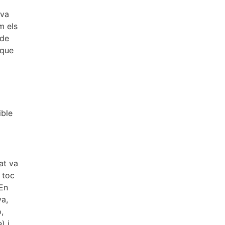
iva
m els
 de
 que
ible
at va
 toc
 En
va,
,
) i