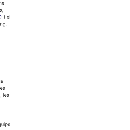
me
s
,
D
, i el
ing,
la
ues
, les
quips