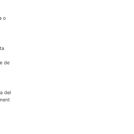
a o
ta
se de
a del
ement