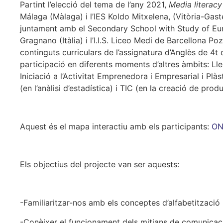
Partint l’elecció del tema de l’any 2021,
Media literacy
Málaga (Màlaga) i l’IES Koldo Mitxelena, (Vitòria-Gast
juntament amb el Secondary School with Study of Euro
Gragnano (Itàlia) i l’I.I.S. Liceo Medi de Barcellona Poz
continguts curriculars de l’assignatura d’Anglès de 4t 
participació en diferents moments d’altres àmbits: Llen
Iniciació a l’Activitat Emprenedora i Empresarial i Pl
(en l’anàlisi d’estadística) i TIC (en la creació de prod
Aquest és el mapa interactiu amb els participants:
ON
Els objectius del projecte van ser aquests:
-Familiaritzar-nos amb els conceptes d’alfabetització
-Conèixer el funcionament dels mitjans de comunicaci