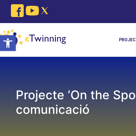
Skip
to
content
Open toolbar
PROJEC
Projecte ‘On the Spot
comunicació