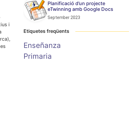
Planificació d’un projecte
eTwinning amb Google Docs
e
September 2023
ius i
Etiquetes freqüents
a
rca),
Enseñanza
ues
Primaria