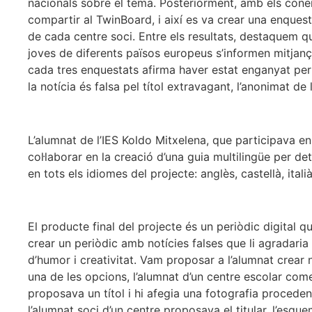
nacionals sobre el tema. Posteriorment, amb els cone
compartir al TwinBoard, i així es va crear una enquest
de cada centre soci. Entre els resultats, destaquem 
joves de diferents països europeus s’informen mitjan
cada tres enquestats afirma haver estat enganyat pe
la notícia és falsa pel títol extravagant, l’anonimat de
L’alumnat de l’IES Koldo Mitxelena, que participava en
col·laborar en la creació d’una guia multilingüe per det
en tots els idiomes del projecte: anglès, castellà, italià
El producte final del projecte és un periòdic digital 
crear un periòdic amb notícies falses que li agradari
d’humor i creativitat. Vam proposar a l’alumnat crear 
una de les opcions, l’alumnat d’un centre escolar come
proposava un títol i hi afegia una fotografia procedent
l’alumnat soci d’un centre proposava el titular, l’esqu