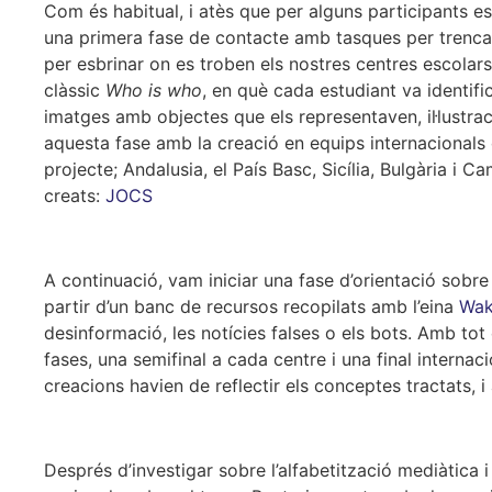
Com és habitual, i atès que per alguns participants e
una primera fase de contacte amb tasques per trencar 
per esbrinar on es troben els nostres centres escolars
clàssic
Who is who
, en què cada estudiant va identific
imatges amb objectes que els representaven, il·lustr
aquesta fase amb la creació en equips internacionals 
projecte; Andalusia, el País Basc, Sicília, Bulgària i
creats:
JOCS
A continuació, vam iniciar una fase d’orientació sobre
partir d’un banc de recursos recopilats amb l’eina
Wak
desinformació, les notícies falses o els bots. Amb to
fases, una semifinal a cada centre i una final internacio
creacions havien de reflectir els conceptes tractats, 
Després d’investigar sobre l’alfabetització mediàtica 