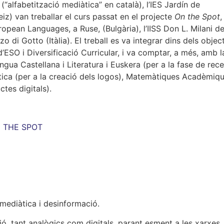
(“alfabetització mediàtica” en català), l’IES Jardín de
eiz) van treballar el curs passat en el projecte
On the Spot
,
pean Languages, a Ruse, (Bulgària), l’IISS Don L. Milani d
zo di Gotto (Itàlia). El treball es va integrar dins dels object
d’ESO i Diversificació Curricular, i va comptar, a més, amb l
gua Castellana i Literatura i Euskera (per a la fase de rece
àstica (per a la creació dels logos), Matemàtiques Acadèmiq
uctes digitals).
 THE SPOT
 mediàtica i desinformació.
ó, tant analògics com digitals, parant esment a les xarxes