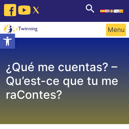
Skip
to
content
Menu
Open toolbar
¿Qué me cuentas? –
Qu’est-ce que tu me
raContes?