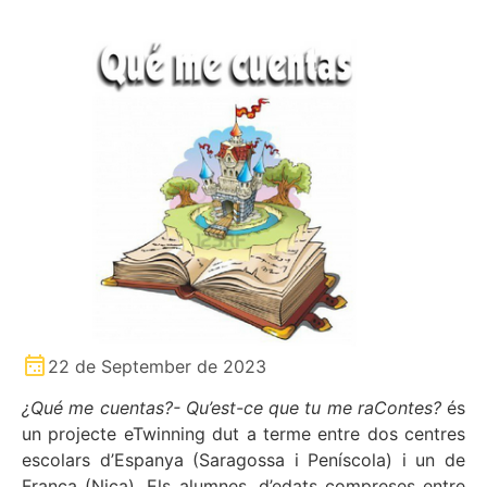
22 de September de 2023
¿Qué me cuentas?- Qu’est-ce que tu me raContes?
és
un projecte eTwinning dut a terme entre dos centres
escolars d’Espanya (Saragossa i Peníscola) i un de
França (Niça). Els alumnes, d’edats compreses entre