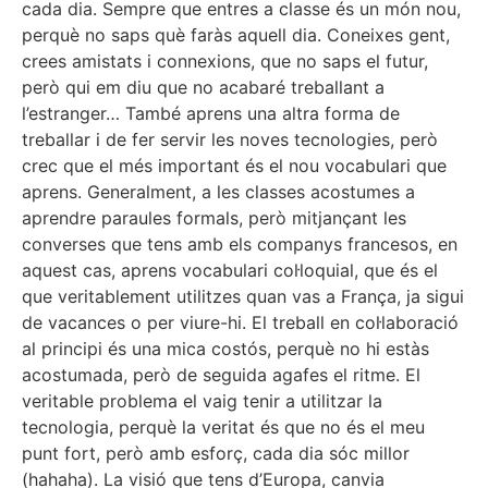
cada dia. Sempre que entres a classe és un món nou,
perquè no saps què faràs aquell dia. Coneixes gent,
crees amistats i connexions, que no saps el futur,
però qui em diu que no acabaré treballant a
l’estranger… També aprens una altra forma de
treballar i de fer servir les noves tecnologies, però
crec que el més important és el nou vocabulari que
aprens. Generalment, a les classes acostumes a
aprendre paraules formals, però mitjançant les
converses que tens amb els companys francesos, en
aquest cas, aprens vocabulari col·loquial, que és el
que veritablement utilitzes quan vas a França, ja sigui
de vacances o per viure-hi. El treball en col·laboració
al principi és una mica costós, perquè no hi estàs
acostumada, però de seguida agafes el ritme. El
veritable problema el vaig tenir a utilitzar la
tecnologia, perquè la veritat és que no és el meu
punt fort, però amb esforç, cada dia sóc millor
(hahaha). La visió que tens d’Europa, canvia