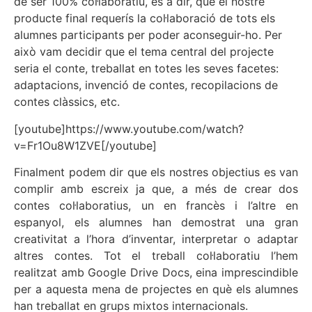
de ser 100% col·laboratiu, és a dir, que el nostre
producte final requerís la col·laboració de tots els
alumnes participants per poder aconseguir-ho. Per
això vam decidir que el tema central del projecte
seria el conte, treballat en totes les seves facetes:
adaptacions, invenció de contes, recopilacions de
contes clàssics, etc
.
[youtube]https://www.youtube.com/watch?
v=Fr1Ou8W1ZVE[/youtube]
Finalment podem dir que els nostres objectius es van
complir amb escreix ja que, a més de crear dos
contes col·laboratius, un en francès i l’altre en
espanyol, els alumnes han demostrat una gran
creativitat a l’hora d’inventar, interpretar o adaptar
altres contes. Tot el treball col·laboratiu l’hem
realitzat amb Google Drive Docs, eina imprescindible
per a aquesta mena de projectes en què els alumnes
han treballat en grups mixtos internacionals.