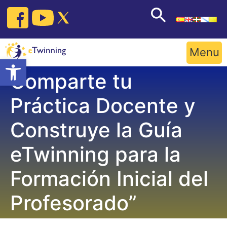
Skip
to
content
Menu
Open toolbar
Comparte tu
Práctica Docente y
Construye la Guía
eTwinning para la
Formación Inicial del
Profesorado”