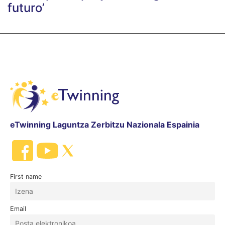
futuro’
eTwinning Laguntza Zerbitzu Nazionala Espainia
First name
Email