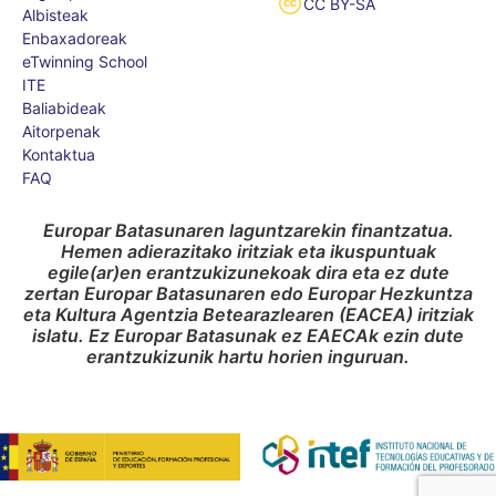
CC BY-SA
Albisteak
Enbaxadoreak
eTwinning School
ITE
Baliabideak
Aitorpenak
Kontaktua
FAQ
Europar Batasunaren laguntzarekin finantzatua.
Hemen adierazitako iritziak eta ikuspuntuak
egile(ar)en erantzukizunekoak dira eta ez dute
zertan Europar Batasunaren edo Europar Hezkuntza
eta Kultura Agentzia Betearazlearen (EACEA) iritziak
islatu. Ez Europar Batasunak ez EAECAk ezin dute
erantzukizunik hartu horien inguruan.