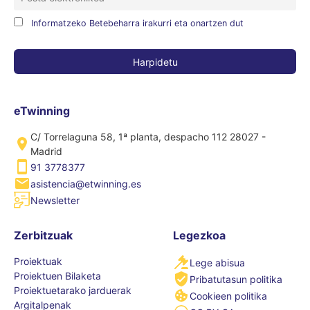
Informatzeko Betebeharra irakurri eta onartzen dut
eTwinning
C/ Torrelaguna 58, 1ª planta, despacho 112 28027 -
Madrid
91 3778377
asistencia@etwinning.es
Newsletter
Zerbitzuak
Legezkoa
Proiektuak
Lege abisua
Proiektuen Bilaketa
Pribatutasun politika
Proiektuetarako jarduerak
Cookieen politika
Argitalpenak