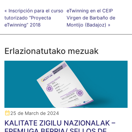
« Inscripción para el curso
eTwinning en el CEIP
tutorizado “Proyecta
Virgen de Barbaño de
eTwinning” 2018
Montijo (Badajoz) »
Erlazionatutako mezuak
25 de March de 2024
KALITATE ZIGILU NAZIONALAK –
EPEMUGA BERRIA/ SELLOS DE