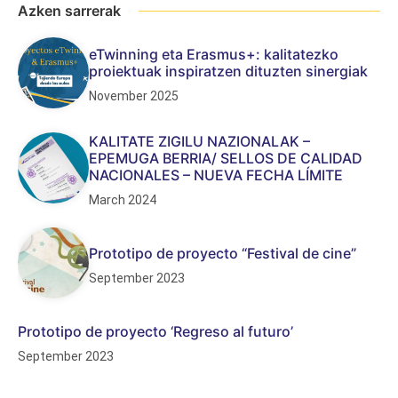
Azken sarrerak
eTwinning eta Erasmus+: kalitatezko
proiektuak inspiratzen dituzten sinergiak
November 2025
KALITATE ZIGILU NAZIONALAK –
EPEMUGA BERRIA/ SELLOS DE CALIDAD
NACIONALES – NUEVA FECHA LÍMITE
March 2024
Prototipo de proyecto “Festival de cine”
September 2023
Prototipo de proyecto ‘Regreso al futuro’
September 2023