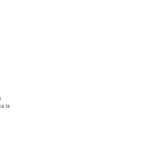
n
ca la