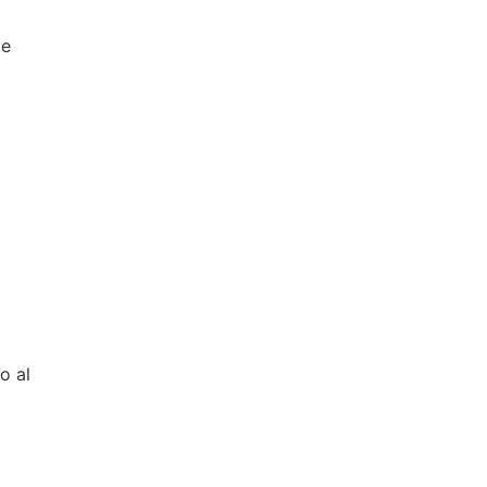
te
o al