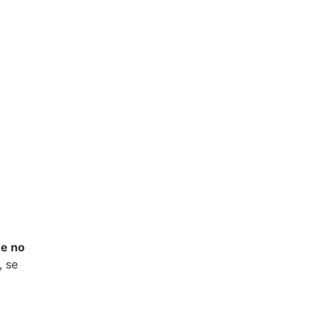
ue no
, se