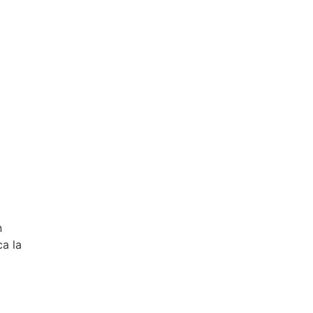
n
ca la