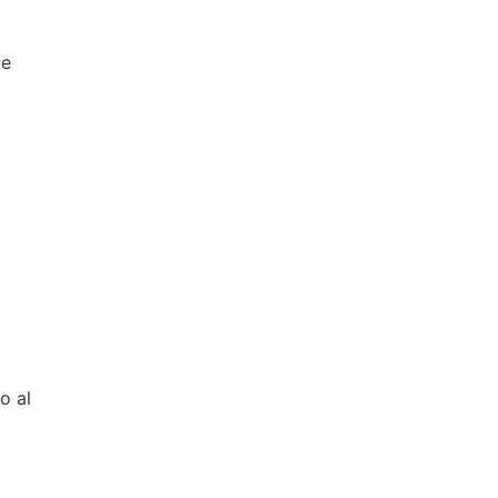
te
o al