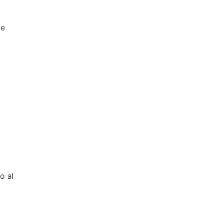
te
o al