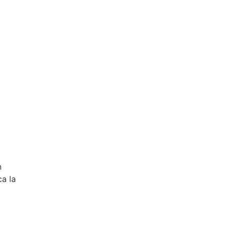
n
ca la