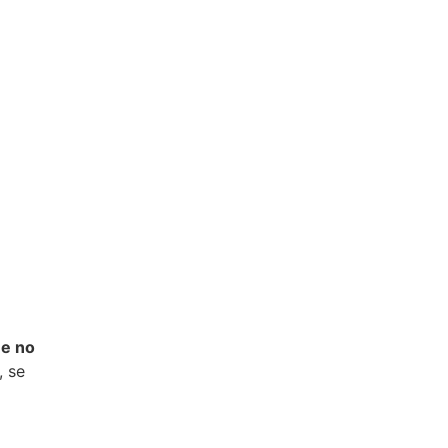
ue no
, se