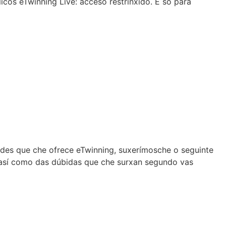
licos eTwinning Live: acceso restrinxido. É só para
ades que che ofrece eTwinning, suxerímosche o seguinte
se así como das dúbidas que che surxan segundo vas