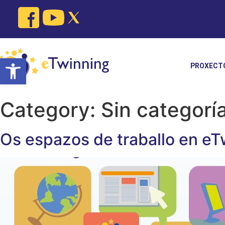
Skip
to
content
Open toolbar
PROXECT
Category:
Sin categorí
Os espazos de traballo en eT