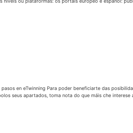
os niveis ou plataformas: os portais europeo e español: púb
g
 pasos en eTwinning Para poder beneficiarte das posibilid
ga polos seus apartados, toma nota do que máis che intere