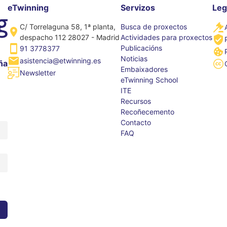
eTwinning
Servizos
Leg
C/ Torrelaguna 58, 1ª planta,
Busca de proxectos
despacho 112 28027 - Madrid
Actividades para proxectos
Publicacións
91 3778377
Noticias
asistencia@etwinning.es
ña
Embaixadores
Newsletter
eTwinning School
ITE
Recursos
Recoñecemento
Contacto
FAQ