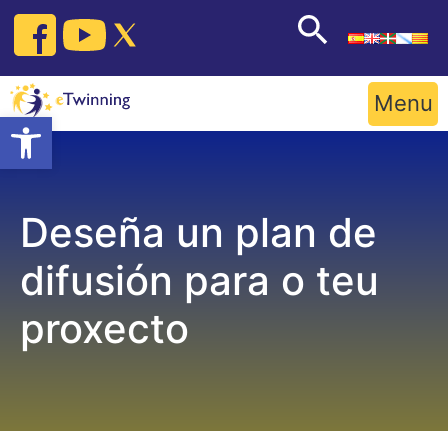
Skip
to
content
Menu
Open toolbar
Deseña un plan de
difusión para o teu
proxecto