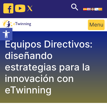
Skip
to
content
Menu
Open toolbar
Equipos Directivos:
diseñando
estrategias para la
innovación con
eTwinning