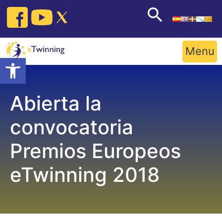
Skip
to
content
Menu
Open toolbar
Abierta la
convocatoria
Premios Europeos
eTwinning 2018