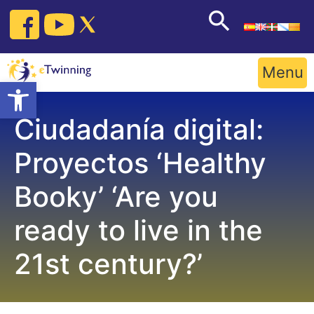
Skip
to
content
Menu
Open toolbar
Ciudadanía digital:
Proyectos ‘Healthy
Booky’ ‘Are you
ready to live in the
21st century?’