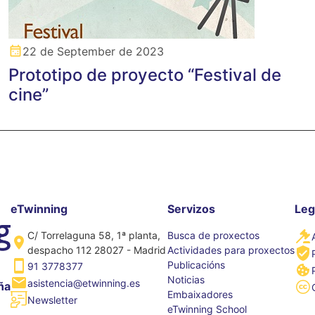
22 de September de 2023
Prototipo de proyecto “Festival de
cine”
eTwinning
Servizos
Leg
C/ Torrelaguna 58, 1ª planta,
Busca de proxectos
despacho 112 28027 - Madrid
Actividades para proxectos
Publicacións
91 3778377
Noticias
asistencia@etwinning.es
ña
Embaixadores
Newsletter
eTwinning School